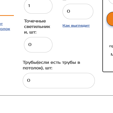
Точечные
ит
Как выглядит
светильник
толок
и, шт:
п
М
Трубы(если есть трубы в
потолок), шт: