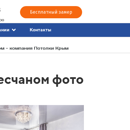
3
Бесплатный замер
00
Контакты
ании
ом - компания Потолки Крым
есчаном фото