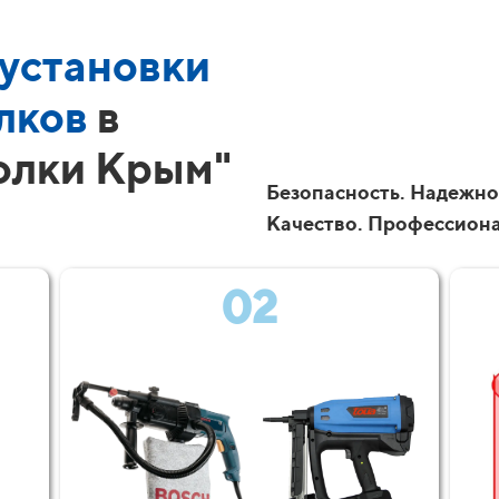
установки
лков
в
олки Крым"
Безопасность. Надежно
Качество. Профессион
02