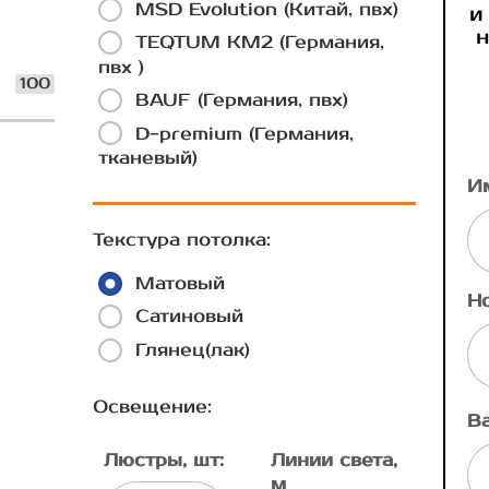
MSD Evolution (Китай, пвх)
и
н
TEQTUM КМ2 (Германия,
пвх )
100
BAUF (Германия, пвх)
D-premium (Германия,
тканевый)
И
Текстура потолка:
Матовый
Н
Сатиновый
Глянец(лак)
Освещение:
В
Люстры, шт:
Линии света,
м