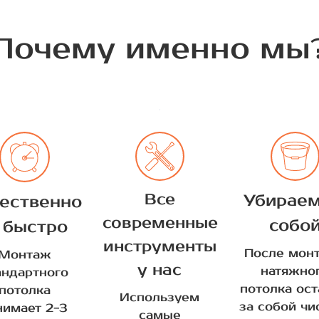
Почему именно мы
Все
Убираем
ественно
современные
собо
 быстро
инструменты
После мон
Монтаж
у нас
натяжно
андартного
потолка ос
потолка
Используем
за собой чи
нимает 2-3
самые