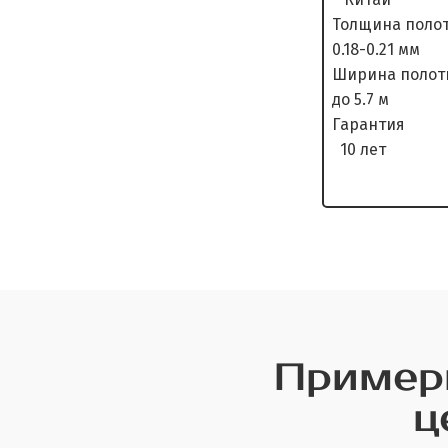
Толщина п
0.18-0.21 мм
Ширина п
до 5.7 м
Гара
10 лет
Примеры
ц