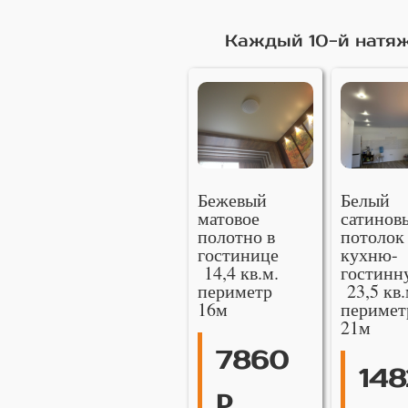
Каждый 10-й натяж
Бежевый
Белый
матовое
сатинов
полотно в
потолок
гостинице
кухню-
14,4 кв.м.
гостинн
периметр
23,5 кв.
16м
перимет
21м
7860
148
р