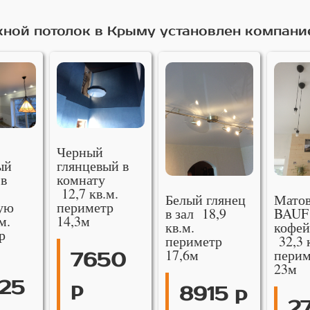
ной потолок в Крыму установлен компани
Черный
ый
глянцевый в
 в
комнату
12,7 кв.м.
Белый глянец
Мато
ую
периметр
в зал 18,9
BAUF
м.
14,3м
кв.м.
кофей
р
периметр
32,3 
17,6м
перим
7650
23м
25
р
8915 р
2