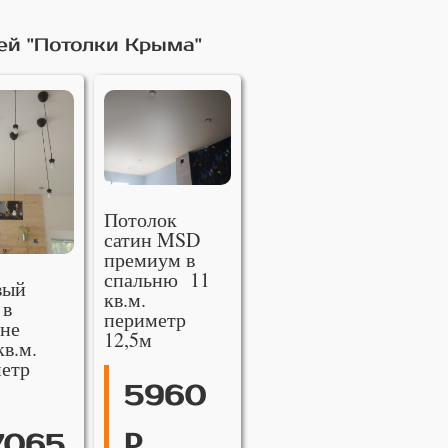
ей "Потолки Крыма"
Потолок
сатин MSD
премиум в
спальню 11
вый
кв.м.
 в
периметр
не
12,5м
кв.м.
етр
5960
р
7065