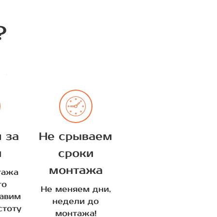
?
 за
Не срываем
й
сроки
монтажа
тажа
го
Не меняем дни,
тавим
недели до
стоту
монтажа!