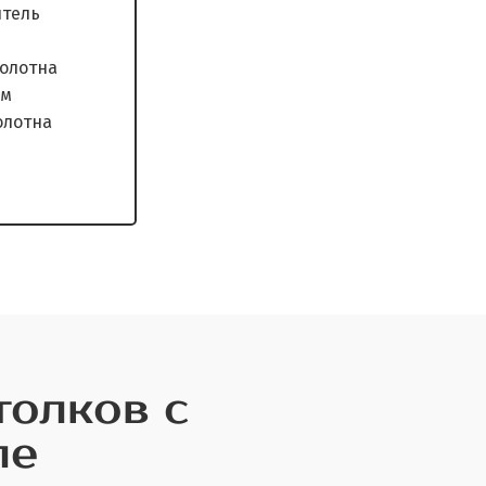
водитель
 полотна
мм
 полотна
антия
толков с
ле