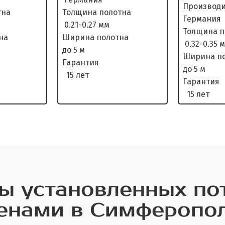
Произ
олотна
Толщина полотна
Германия
0.21-0.27 мм
Толщина
олотна
Ширина полотна
0.32-0.35 
до 5 м
Ширина
нтия
Гарантия
до 5 м
15 лет
Гар
15 лет
 установленных по
енами в Симферопо