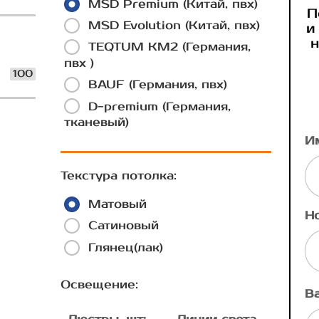
MSD Premium (Китай, пвх)
П
MSD Evolution (Китай, пвх)
и
н
TEQTUM КМ2 (Германия,
пвх )
100
BAUF (Германия, пвх)
D-premium (Германия,
тканевый)
И
Текстура потолка:
Матовый
Н
Сатиновый
Глянец(лак)
Освещение:
В