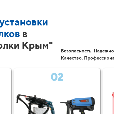
установки
лков
в
олки Крым"
Безопасность. Надежно
Качество. Профессион
02