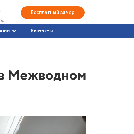
3
Бесплатный замер
00
Контакты
ании
 в Межводном