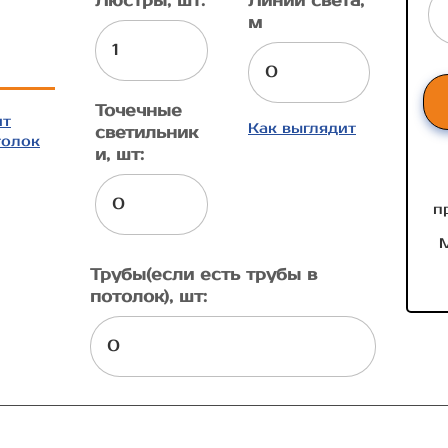
Люстры, шт:
Линии света,
м
Точечные
ит
Как выглядит
светильник
толок
и, шт:
п
М
Трубы(если есть трубы в
потолок), шт: