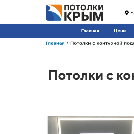
М
Главная
Цены
Главная
›
Потолки с контурной под
Потолки с к