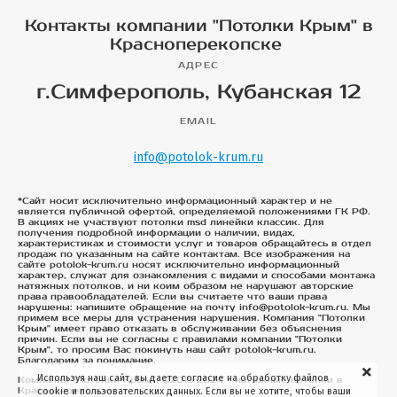
Контакты компании "Потолки Крым" в
Красноперекопске
АДРЕС
г.Симферополь, Кубанская 12
EMAIL
info@potolok-krum.ru
*Сайт носит исключительно информационный характер и не
является публичной офертой, определяемой положениями ГК РФ.
В акциях не участвуют потолки msd линейки классик. Для
получения подробной информации о наличии, видах,
характеристиках и стоимости услуг и товаров обращайтесь в отдел
продаж по указанным на сайте контактам. Все изображения на
сайте potolok-krum.ru носят исключительно информационный
характер, служат для ознакомления с видами и способами монтажа
натяжных потолков, и ни коим образом не нарушают авторские
права правообладателей. Если вы считаете что ваши права
нарушены: напишите обращение на почту info@potolok-krum.ru. Мы
примем все меры для устранения нарушения. Компания "Потолки
Крым" имеет право отказать в обслуживании без объяснения
причин. Если вы не согласны с правилами компании "Потолки
Крым", то просим Вас покинуть наш сайт potolok-krum.ru.
Благодарим за понимание.
Используя наш сайт, вы даете согласие на обработку файлов
Компания "Потолки Крым". ©2015-2024 - натяжные потолки в
Красноперекопске
cookie и пользовательских данных. Если вы не хотите, чтобы ваши