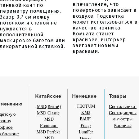
впечатление, что
теневой кант по
поверхность зависает в
периметру помещения.
воздухе. Подсветка
Зазор 0,7 см между
может использоваться в
потолком и стеной не
качестве ночника.
нуждается в
Комната станет
дополнительной
красивее, интерьер
маскировке багетом или
заиграет новыми
декоративной вставкой.
красками.
Китайские
Немецкие
Товары
именению
TEQTUM
MSD(Китай)
Светильники
KM2
Светодиодны
MSD Classic
детскую
BAUF
е люстры
MSD
ванну
Premium
Pongs
Карнизы
 офисе
MSD Perfekt
LumFer
 балконе
MSD
Descor