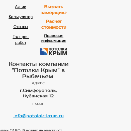
Акции
Вызвать
замерщика
Калькулятор
Расчет
Отзывы
стоимости
Галерея
Правовая
информация
работ
Контакты компании
"Потолки Крым" в
Рыбачьем
АДРЕС
г.Симферополь,
Кубанская 12
EMAIL
info@potolok-krum.ru
иями ГК РФ. В акциях не участвуют