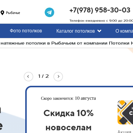
+7(978) 958-30-03
Рыбачье
Телефон ежедневно с 9:00 до 20:0
Фото потолков
Каталог потолков
О комп
а натяжные потолки в Рыбачьем от компании Потолки
1
/
2
10 августа
Скоро закончится:
а
Скидка 10%
е
новоселам
Акция