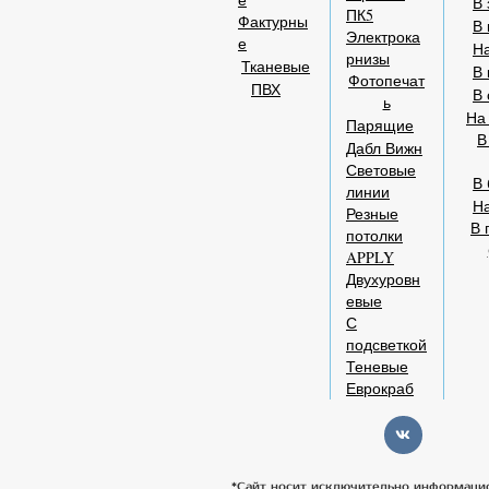
В 
ПК5
Фактурны
В 
Электрока
е
На
рнизы
Тканевые
В 
Фотопечат
ПВХ
В 
ь
На
Парящие
В
Дабл Вижн
Световые
В 
линии
Н
Резные
В 
потолки
APPLY
Двухуровн
евые
С
подсветкой
Теневые
Еврокраб
*Сайт носит исключительно информаци