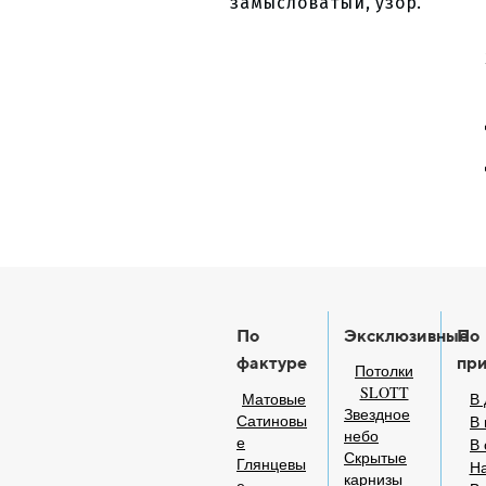
замысловатый, узор.
По
Эксклюзивные
По
фактуре
пр
Потолки
SLOTT
Матовые
В 
Звездное
Сатиновы
В 
небо
е
В
Скрытые
Глянцевы
На
карнизы
е