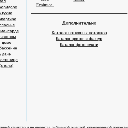
зал
Evolusion
коридоре
 кухне
квартире
Дополнительно
спальне
 мансарде
Каталог натяжных потолков
 частном
Каталог цветов и фактур
доме
Каталог фотопечати
бассейне
а даче
гостинице
(отеле)
онный характер и не является публичной офертой, определяемой положен