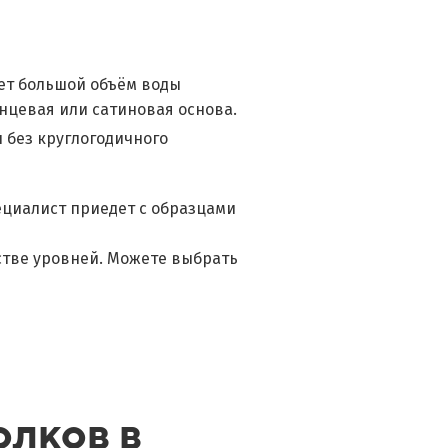
ет большой объём воды
янцевая или сатиновая основа.
 без круглогодичного
ециалист приедет с образцами
стве уровней. Можете выбрать
олков в