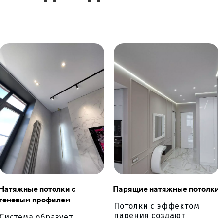
Натяжные потолки с
Парящие натяжные потолк
теневым профилем
Потолки с эффектом
парения создают
Система образует