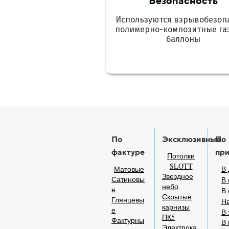
Безопасность
Используются взрывобезоп
полимерно-композитные га
баллоны
По
Эксклюзивные
По
фактуре
пр
Потолки
SLOTT
Матовые
В 
Звездное
Сатиновы
В 
небо
е
В
Скрытые
Глянцевы
На
карнизы
е
В 
ПК5
Фактурны
В 
Электрока