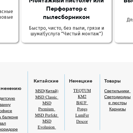
Монтажный пистолет или
Вы
Перфоратор с
асные
пылесборником
зовые
Дл
Быстро, чисто, без пыли, грязи и
шума!(услуга "Чистый монтаж")
Китайские
Немецкие
Товары
именению
TEQTUM
MSD(Китай)
Светильники
KM2
Светодиодны
MSD Classic
детскую
BAUF
е люстры
MSD
ванну
Premium
Pongs
Карнизы
 офисе
MSD Perfekt
LumFer
 балконе
MSD
Descor
зал
Evolusion
коридоре