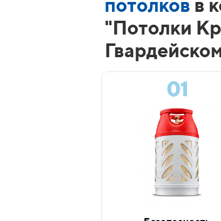
потолков
в 
"Потолки Кр
Гвардейско
01