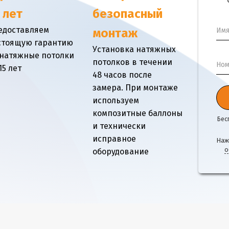
 лет
безопасный
едоставляем
Им
монтаж
стоящую гарантию
Установка натяжных
 натяжные потолки
потолков в течении
Ном
15 лет
48 часов после
замера. При монтаже
используем
композитные баллоны
Бес
и технически
исправное
Наж
о
оборудование