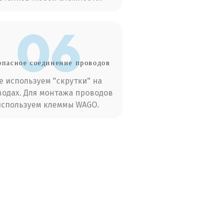
06
опасное соединение проводов
е используем "скрутки" на
одах. Для монтажа проводов
используем клеммы WAGO.