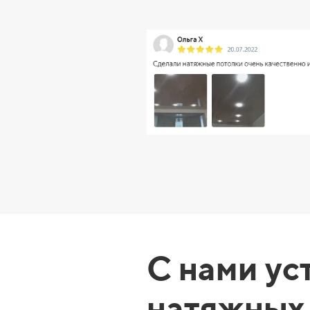
С нами ус
натяжных