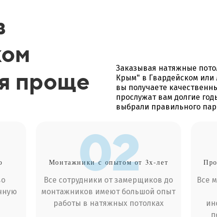
в
ком
Заказывая натяжные пото
ся проще
Крым" в Гвардейском или 
вы получаете качественны
прослужат вам долгие год
выбрали правильного пар
02
о
Монтажники
с опытом от 3х-лет
Про
во
Все сотрудники от замерщиков до
Все 
чную
монтажников имеют большой опыт
работы в натяжных потолках
ин
п