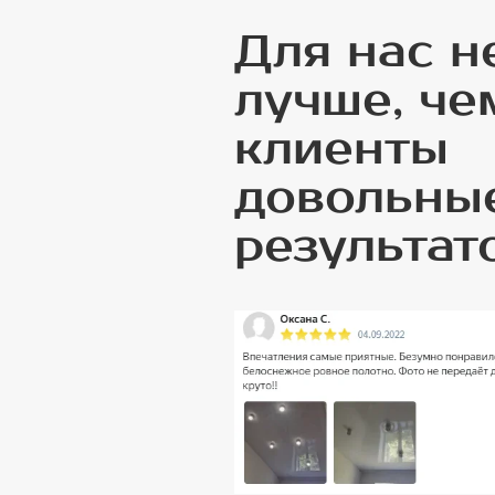
Для нас н
лучше, че
клиенты
довольны
результат