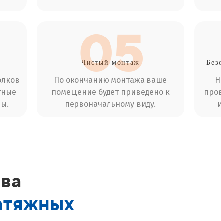
05
Чистый
монтаж
Без
олков
По окончанию монтажа ваше
Н
тные
помещение будет приведено к
пров
ы.
первоначальному виду.
ва
атяжных