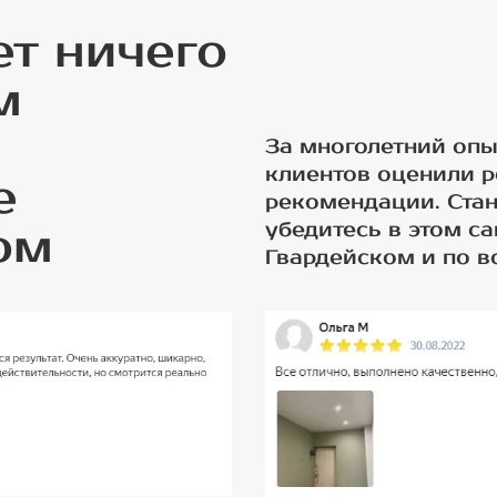
ет ничего
м
За многолетний опы
клиентов оценили р
е
рекомендации. Ста
убедитесь в этом с
ом
Гвардейском и по 