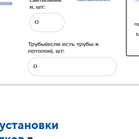
светильник
толок
и, шт:
п
М
Трубы(если есть трубы в
потолок), шт:
установки