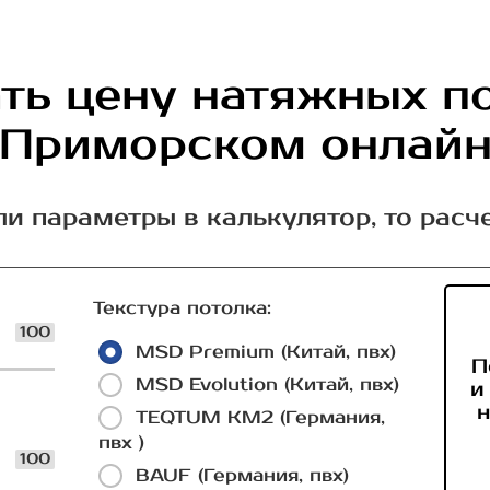
ть цену натяжных п
Приморском онлай
ли параметры в калькулятор, то расч
Текстура потолка:
100
MSD Premium (Китай, пвх)
П
MSD Evolution (Китай, пвх)
и
н
TEQTUM КМ2 (Германия,
пвх )
100
BAUF (Германия, пвх)