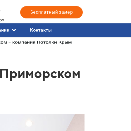
3
Бесплатный замер
00
Контакты
ании
ком - компания Потолки Крым
в Приморском