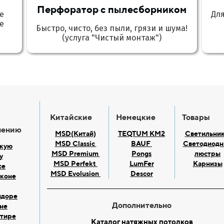
Перфоратор с пылесборником
е
Дл
е
Быстро, чисто, без пыли, грязи и шума!
(услуга "Чистый монтаж")
Китайские
Немецкие
Товары
нению
MSD(Китай)
TEQTUM KM2
Светильни
MSD Classic
BAUF
Светодиодн
скую
MSD Premium
Pongs
люстры
у
MSD Perfekt
LumFer
Карнизы
се
MSD Evolusion
Descor
лконе
идоре
Дополнительно
хне
ртире
Каталог натяжных потолков