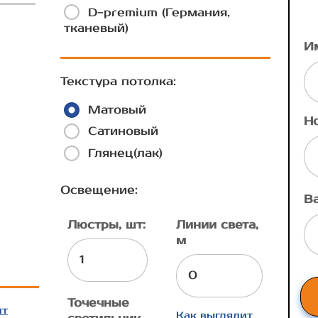
D-premium (Германия,
тканевый)
И
Текстура потолка:
Матовый
Н
Сатиновый
Глянец(лак)
Освещение:
В
Люстры, шт:
Линии света,
м
Точечные
ит
Как выглядит