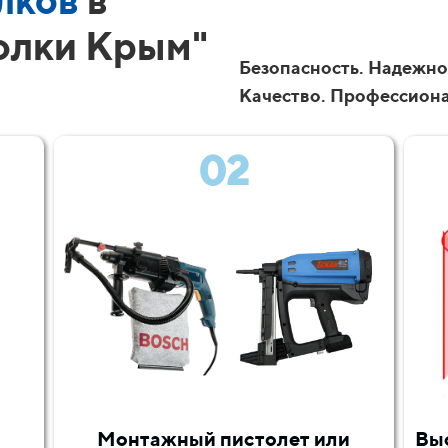
лков
в
олки Крым"
Безопасность. Надежно
Качество. Профессион
02
Монтажный пистолет или
Вы