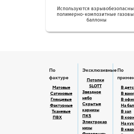
Используются взрывобезопасны
полимерно-композитные газовы
баллоны
По
Эксклюзивные
По
фактуре
приме
Потолки
SLOTT
Матовые
В дет
Звездное
Сатиновые
В ванн
небо
Глянцевые
В офи
Скрытые
Фактурные
На ба
карнизы
Тканевые
В зал
ПК5
ПВХ
В кор
Электрокар
На ку
низы
В ква
Фотопечать