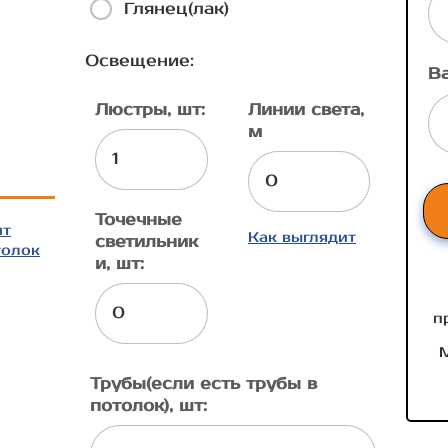
Глянец(лак)
Освещение:
В
Люстры, шт:
Линии света,
м
Точечные
ит
Как выглядит
светильник
толок
и, шт:
п
М
Трубы(если есть трубы в
потолок), шт: