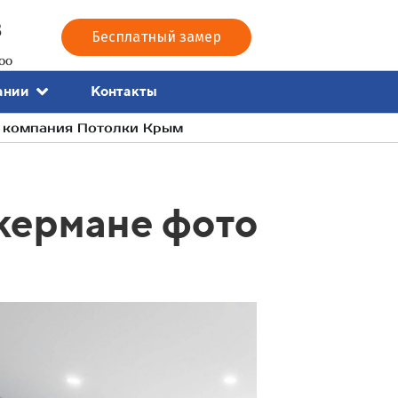
3
Бесплатный замер
00
Контакты
ании
- компания Потолки Крым
кермане фото