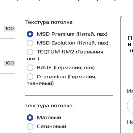
Текстура потолка:
100
MSD Premium (Китай, пвх)
П
MSD Evolution (Китай, пвх)
и
н
TEQTUM КМ2 (Германия,
пвх )
100
BAUF (Германия, пвх)
D-premium (Германия,
тканевый)
И
Текстура потолка:
Матовый
Н
Сатиновый