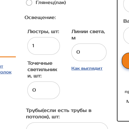
Глянец(лак)
Освещение:
В
Люстры, шт:
Линии света,
м
Точечные
ит
Как выглядит
светильник
толок
и, шт:
п
М
Трубы(если есть трубы в
потолок), шт: