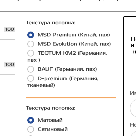
Текстура потолка:
100
MSD Premium (Китай, пвх)
П
MSD Evolution (Китай, пвх)
и
н
TEQTUM КМ2 (Германия,
пвх )
100
BAUF (Германия, пвх)
D-premium (Германия,
тканевый)
И
Текстура потолка:
Матовый
Н
Сатиновый