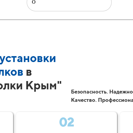
установки
лков
в
олки Крым"
Безопасность. Надежно
Качество. Профессион
02