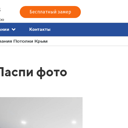
3
Бесплатный замер
00
Контакты
ании
мпания Потолки Крым
Ласпи фото