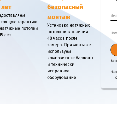
 лет
безопасный
едоставляем
Им
монтаж
стоящую гарантию
Установка натяжных
 натяжные потолки
потолков в течении
Ном
15 лет
48 часов после
замера. При монтаже
используем
композитные баллоны
Бес
и технически
исправное
Наж
о
оборудование