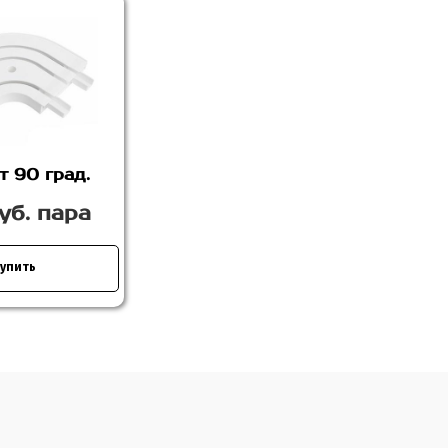
т 90 град.
уб. пара
упить