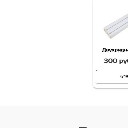
Двухрядн
300 руб
Купи