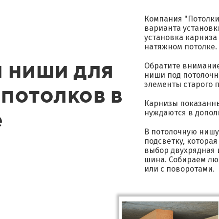
Компания "Потолки
варианта установк
установка карниза
натяжном потолке.
 ниши для
Обратите внимание,
ниши под потолочн
потолков в
элементы старого по
Карнизы показанные
е
нуждаются в допол
В потолочную нишу
подсветку, которая
выбор двухрядная 
шина. Собираем лю
или с поворотами.