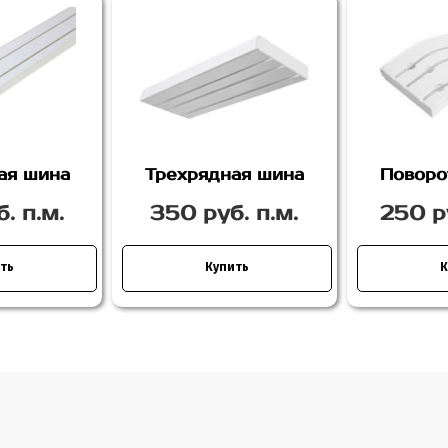
ая шина
Трехрядная шина
Поворо
. п.м.
350 руб. п.м.
250 р
ть
Купить
К