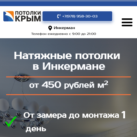
+7(978) 958-30-03
Инкерман
Телефон ежедневно с 9:00 до 21:00
Натяжные потолки
в Инкермане
2
450
от
рублей м
1
От замера до монтажа
день