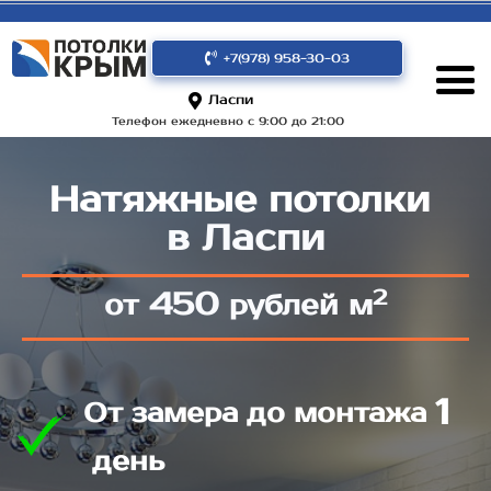
+7(978) 958-30-03
Ласпи
Телефон ежедневно с 9:00 до 21:00
Натяжные потолки
в Ласпи
2
450
от
рублей м
1
От замера до монтажа
день