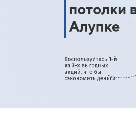
потолки 
договора и внесения пре
в день замера
ассчитать по акции
Алупке
Воспользуйтесь
1-й
из 3-х
выгодных
акций, что бы
сэкономить деньги