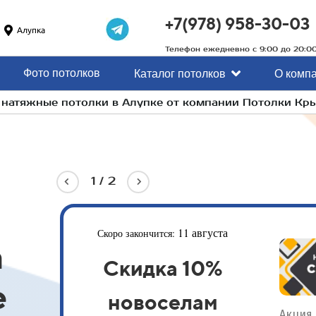
+7(978) 958-30-03
Алупка
Телефон ежедневно с 9:00 до 20:0
Фото потолков
Каталог потолков
О комп
а натяжные потолки в Алупке от компании Потолки Кр
2
/
2
13 августа
Скоро закончится:
а
Скидка 10%
е
пенсионерам
лючении