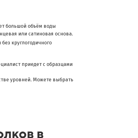
ет большой объём воды
янцевая или сатиновая основа.
 без круглогодичного
ециалист приедет с образцами
стве уровней. Можете выбрать
олков в