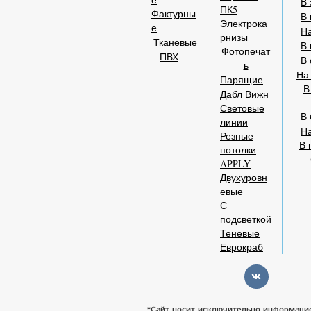
В 
ПК5
Фактурны
В 
Электрока
е
На
рнизы
Тканевые
В 
Фотопечат
ПВХ
В 
ь
На
Парящие
В
Дабл Вижн
Световые
В 
линии
Н
Резные
В 
потолки
APPLY
Двухуровн
евые
С
подсветкой
Теневые
Еврокраб
*Сайт носит исключительно информаци