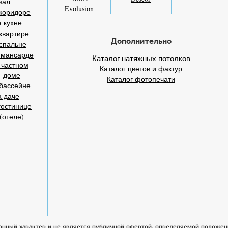
зал
Evolusion
коридоре
 кухне
квартире
Дополнительно
спальне
 мансарде
Каталог натяжных потолков
 частном
Каталог цветов и фактур
доме
Каталог фотопечати
бассейне
а даче
гостинице
(отеле)
онный характер и не является публичной офертой, определяемой положен