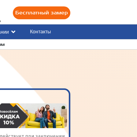
Бесплатный замер
0
Контакты
ании
ым