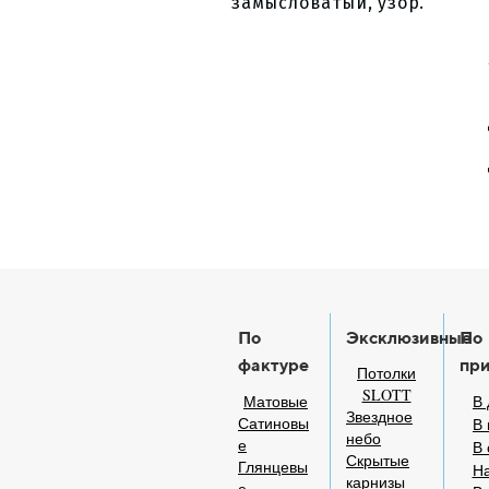
замысловатый, узор.
По
Эксклюзивные
По
фактуре
пр
Потолки
SLOTT
Матовые
В 
Звездное
Сатиновы
В 
небо
е
В
Скрытые
Глянцевы
На
карнизы
е