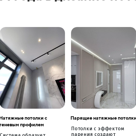
Натяжные потолки с
Парящие натяжные потолк
теневым профилем
Потолки с эффектом
парения создают
Система образует