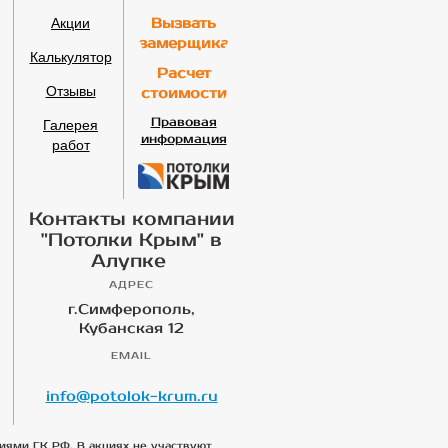
Акции
Вызвать
замерщика
Калькулятор
Расчет
Отзывы
стоимости
Галерея
Правовая
информация
работ
Контакты компании
"Потолки Крым" в
Алупке
АДРЕС
г.Симферополь,
Кубанская 12
EMAIL
info@potolok-krum.ru
иями ГК РФ. В акциях не участвуют