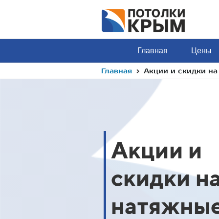
Главная
Цены
›
Главная
Акции и скидки н
Акции и
13 августа
оро закончится:
скидки н
Скидка 10%
натяжны
новоселам
Акция действует при зак