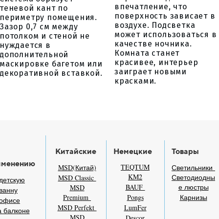
впечатление, что
теневой кант по
поверхность зависает в
периметру помещения.
воздухе. Подсветка
Зазор 0,7 см между
может использоваться в
потолком и стеной не
качестве ночника.
нуждается в
Комната станет
дополнительной
красивее, интерьер
маскировке багетом или
заиграет новыми
декоративной вставкой.
красками.
Китайские
Немецкие
Товары
именению
TEQTUM
MSD(Китай)
Светильники
KM2
Светодиодны
MSD Classic
детскую
BAUF
е люстры
MSD
ванну
Premium
Pongs
Карнизы
 офисе
MSD Perfekt
LumFer
 балконе
MSD
Descor