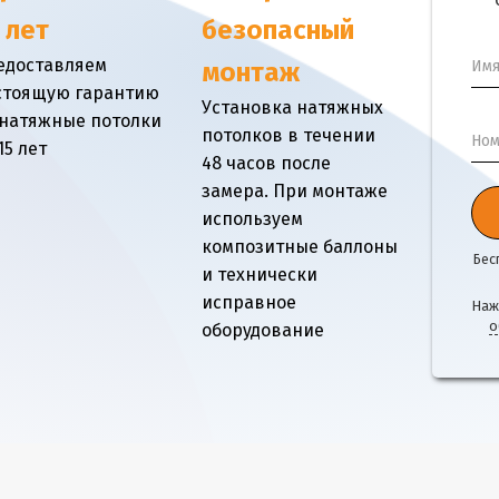
 лет
безопасный
едоставляем
Им
монтаж
стоящую гарантию
Установка натяжных
 натяжные потолки
потолков в течении
Ном
15 лет
48 часов после
замера. При монтаже
используем
композитные баллоны
Бес
и технически
исправное
Наж
о
оборудование