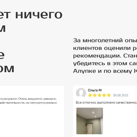
ет ничего
м
За многолетний опы
клиентов оценили р
е
рекомендации. Ста
убедитесь в этом с
ом
Алупке и по всему