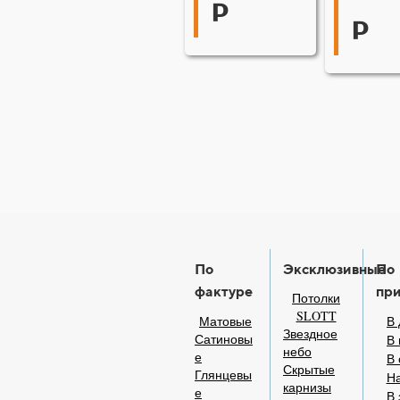
р
р
По
Эксклюзивные
По
фактуре
пр
Потолки
SLOTT
Матовые
В 
Звездное
Сатиновы
В 
небо
е
В
Скрытые
Глянцевы
На
карнизы
е
В 