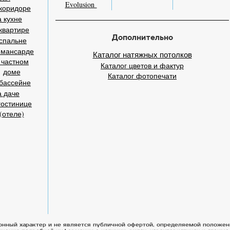
Evolusion
коридоре
 кухне
квартире
Дополнительно
спальне
 мансарде
Каталог натяжных потолков
 частном
Каталог цветов и фактур
доме
Каталог фотопечати
бассейне
а даче
гостинице
(отеле)
онный характер и не является публичной офертой, определяемой положен