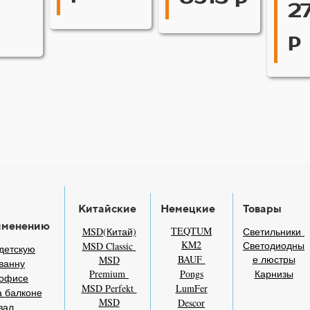
2
р
Китайские
Немецкие
Товары
именению
TEQTUM
MSD(Китай)
Светильники
KM2
Светодиодны
MSD Classic
детскую
BAUF
е люстры
MSD
ванну
Premium
Pongs
Карнизы
 офисе
MSD Perfekt
LumFer
 балконе
MSD
Descor
зал