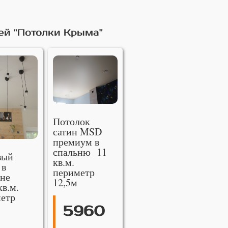
ей "Потолки Крыма"
Потолок
сатин MSD
премиум в
спальню 11
вый
кв.м.
 в
периметр
не
12,5м
кв.м.
етр
5960