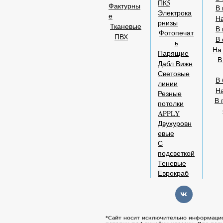
ПК5
Фактурны
В 
Электрока
е
На
рнизы
Тканевые
В 
Фотопечат
ПВХ
В 
ь
На
Парящие
В
Дабл Вижн
Световые
В 
линии
Н
Резные
В 
потолки
APPLY
Двухуровн
евые
С
подсветкой
Теневые
Еврокраб
*Сайт носит исключительно информаци