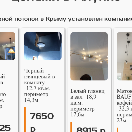
ной потолок в Крыму установлен компани
Черный
ый
глянцевый в
 в
комнату
12,7 кв.м.
Белый глянец
Мато
ую
периметр
в зал 18,9
BAUF
м.
14,3м
кв.м.
кофей
р
периметр
32,3 
17,6м
перим
7650
23м
25
р
8915 р