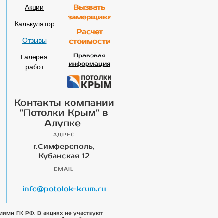
Акции
Вызвать
замерщика
Калькулятор
Расчет
Отзывы
стоимости
Галерея
Правовая
информация
работ
Контакты компании
"Потолки Крым" в
Алупке
АДРЕС
г.Симферополь,
Кубанская 12
EMAIL
info@potolok-krum.ru
иями ГК РФ. В акциях не участвуют