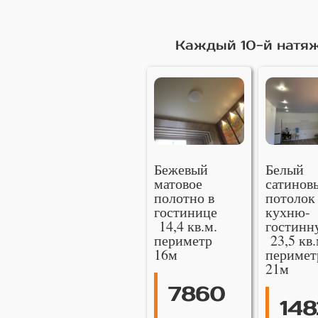
Каждый 10-й натяж
Бежевый
Белый
матовое
сатинов
полотно в
потолок
гостинице
кухню-
14,4 кв.м.
гостинн
периметр
23,5 кв.
16м
перимет
21м
7860
148