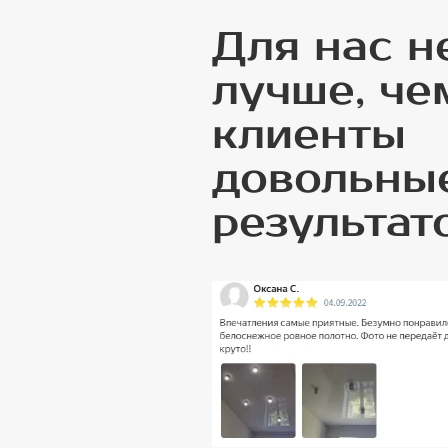
Для нас н
лучше, че
клиенты
довольны
результат