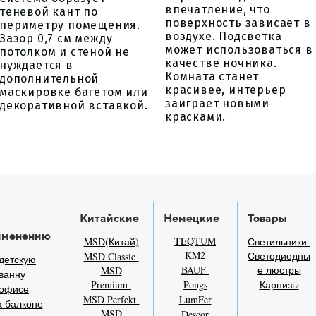
впечатление, что
теневой кант по
поверхность зависает в
периметру помещения.
воздухе. Подсветка
Зазор 0,7 см между
может использоваться в
потолком и стеной не
качестве ночника.
нуждается в
Комната станет
дополнительной
красивее, интерьер
маскировке багетом или
заиграет новыми
декоративной вставкой.
красками.
Китайские
Немецкие
Товары
именению
TEQTUM
MSD(Китай)
Светильники
KM2
Светодиодны
MSD Classic
детскую
BAUF
е люстры
MSD
ванну
Premium
Pongs
Карнизы
 офисе
MSD Perfekt
LumFer
 балконе
MSD
Descor