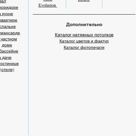
зал
Evolusion
коридоре
 кухне
квартире
Дополнительно
спальне
 мансарде
Каталог натяжных потолков
 частном
Каталог цветов и фактур
доме
Каталог фотопечати
бассейне
а даче
гостинице
(отеле)