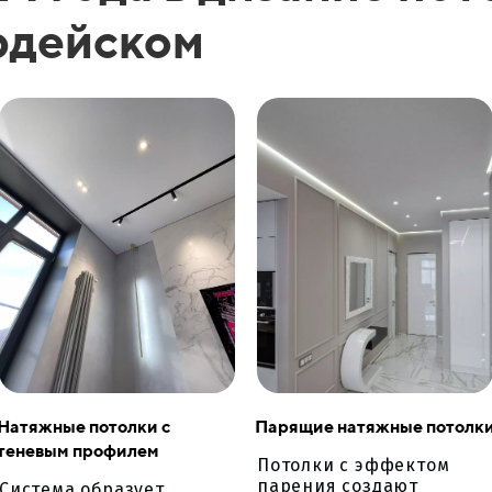
рдейском
Натяжные потолки с
Парящие натяжные потолк
теневым профилем
Потолки с эффектом
парения создают
Система образует