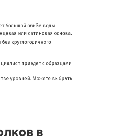
ет большой объём воды
янцевая или сатиновая основа.
 без круглогодичного
ециалист приедет с образцами
стве уровней. Можете выбрать
олков в