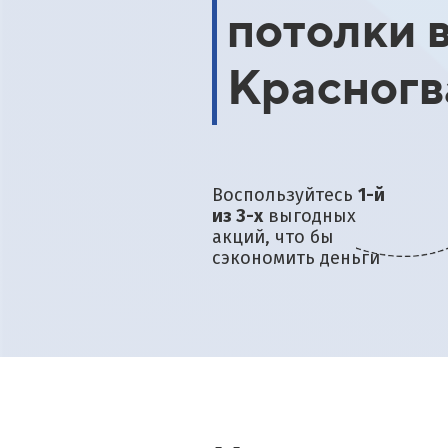
потолки 
договора и внесения пре
в день замера
ассчитать по акции
Красногв
Воспользуйтесь
1-й
из 3-х
выгодных
акций, что бы
сэкономить деньги