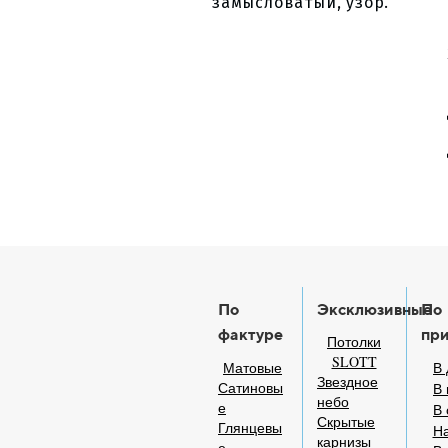
замысловатый, узор.
По
Эксклюзивные
По
фактуре
пр
Потолки
SLOTT
Матовые
В 
Звездное
Сатиновы
В 
небо
е
В
Скрытые
Глянцевы
На
карнизы
е