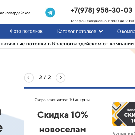
+7(978) 958-30-03
расногвардейское
Телефон ежедневно с 9:00 до 20:0
Фото потолков
Каталог потолков
О комп
а натяжные потолки в Красногвардейском от компани
2
/
2
12 августа
Скоро закончится:
а
Скидка 10%
е
пенсионерам
лючении