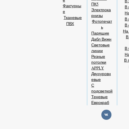
В 
ПК5
Фактурны
В 
Электрока
е
На
рнизы
Тканевые
В 
Фотопечат
ПВХ
В 
ь
На
Парящие
В
Дабл Вижн
Световые
В 
линии
Н
Резные
В 
потолки
APPLY
Двухуровн
евые
С
подсветкой
Теневые
Еврокраб