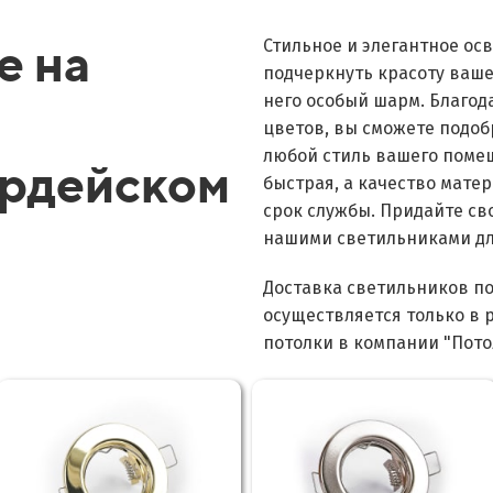
е на
Стильное и элегантное о
подчеркнуть красоту ваше
него особый шарм. Благо
цветов, вы сможете подоб
любой стиль вашего помещ
рдейском
быстрая, а качество мате
срок службы. Придайте св
нашими светильниками дл
Доставка светильников п
осуществляется только в 
потолки в компании "Пот