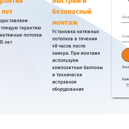
арантия
Быстрый и
 лет
безопасный
Им
едоставляем
монтаж
стоящую гарантию
Установка натяжных
 натяжные потолки
Ном
потолков в течении
15 лет
48 часов после
замера. При монтаже
используем
композитные баллоны
Бес
и технически
Наж
исправное
о
оборудование