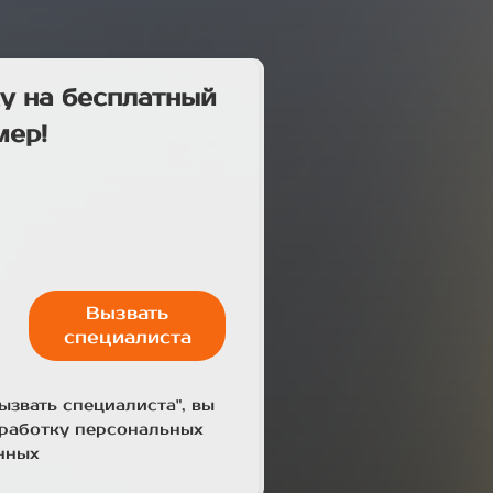
у на бесплатный
мер!
Вызвать
специалиста
ызвать специалиста", вы
бработку персональных
нных