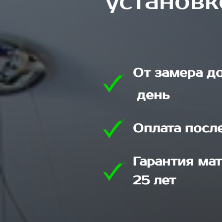
установк
От замера д
день
Оплата посл
Гарантия мат
25 лет