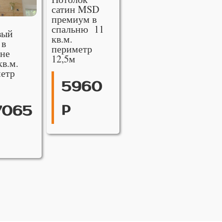
сатин MSD
премиум в
спальню 11
вый
кв.м.
 в
периметр
не
12,5м
кв.м.
етр
5960
р
7065