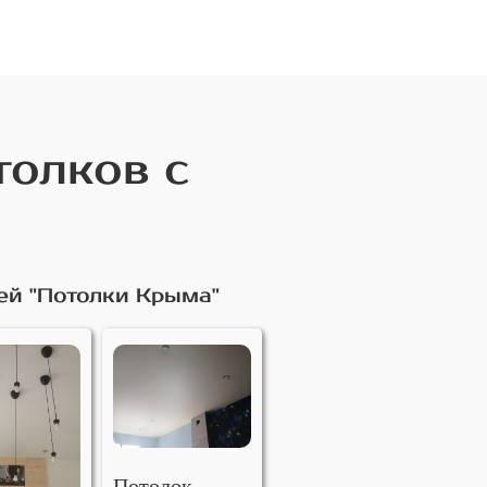
толков с
ей "Потолки Крыма"
Потолок