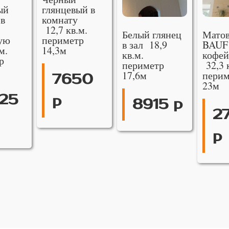
ый
глянцевый в
 в
комнату
12,7 кв.м.
Белый глянец
Мато
ую
периметр
в зал 18,9
BAUF
м.
14,3м
кв.м.
кофей
р
периметр
32,3 
17,6м
перим
7650
23м
25
р
8915 р
2
р