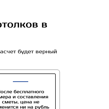
отолков в
расчет будет верный
осле бесплатного
мера и составления
сметы, цена не
менится ни на рубль