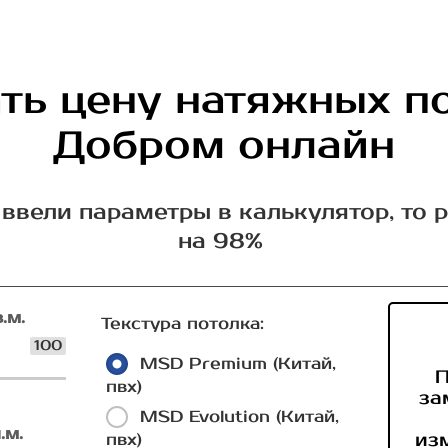
ть цену натяжных п
Добром онлайн
ввели параметры в калькулятор, то 
на 98%
.м.
Текстура потолка:
100
MSD Premium (Китай,
П
пвх)
за
MSD Evolution (Китай,
.м.
из
пвх)