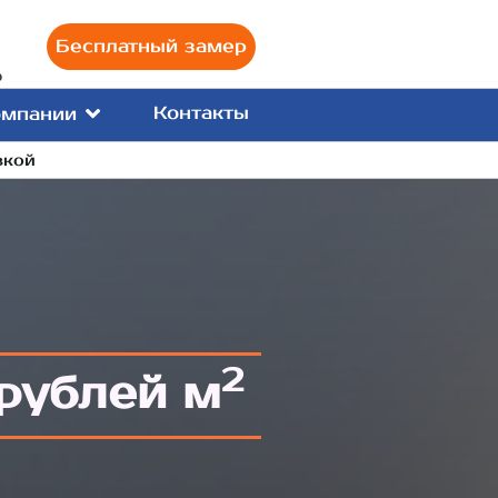
Бесплатный замер
0
Контакты
омпании
вкой
2
рублей м