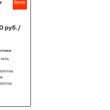
r
0 руб./
стики
водитель
 полотна
мм
 полотна
антия