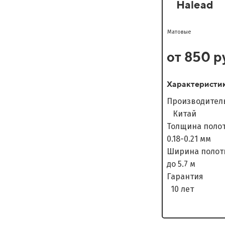
Halead
Матовые
от 850 р
Характеристи
Произво
Китай
Толщина п
0.18-0.21 мм
Ширина п
до 5.7 м
Гара
10 лет