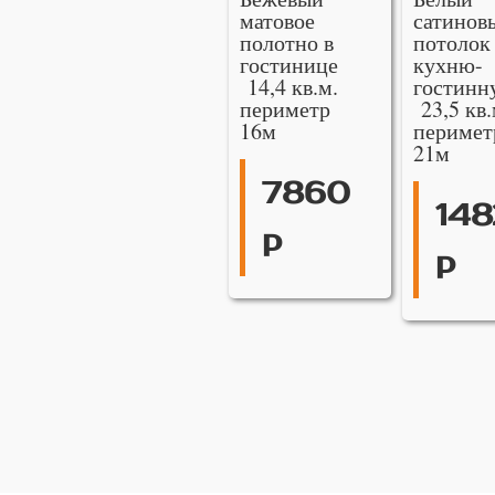
матовое
сатинов
полотно в
потолок
гостинице
кухню-
14,4 кв.м.
гостинн
периметр
23,5 кв.
16м
перимет
21м
7860
148
р
р