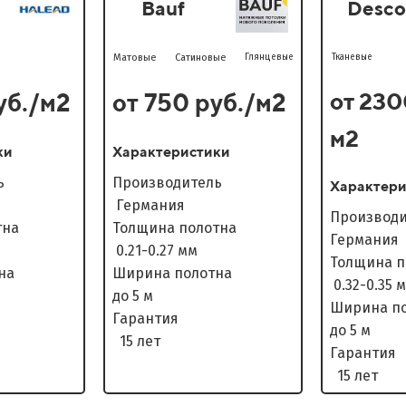
Bauf
Desco
Матовые
Сатиновые
Глянцевые
Тканевые
от 230
уб./м2
от 750 руб./м2
м2
ки
Характеристики
дитель
Производитель
Характери
Германия
Произ
олотна
Толщина полотна
Германия
0.21-0.27 мм
Толщина
олотна
Ширина полотна
0.32-0.35 
до 5 м
Ширина
нтия
Гарантия
до 5 м
15 лет
Гар
15 лет