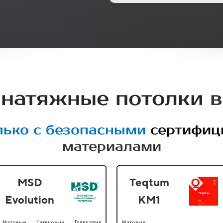
 натяжные потолки
в
лько с безопасными
сертифи
материалами
MSD
Teqtum
Evolution
KM1
Матовые
Сатиновые
Глянцевые
Матовые