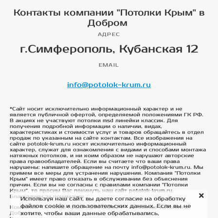
Контакты компании "Потолки Крым" в
Добром
АДРЕС
г.Симферополь, Кубанская 12
EMAIL
info@potolok-krum.ru
*Сайт носит исключительно информационный характер и не
является публичной офертой, определяемой положениями ГК РФ.
В акциях не участвуют потолки msd линейки классик. Для
получения подробной информации о наличии, видах,
характеристиках и стоимости услуг и товаров обращайтесь в отдел
продаж по указанным на сайте контактам. Все изображения на
сайте potolok-krum.ru носят исключительно информационный
характер, служат для ознакомления с видами и способами монтажа
натяжных потолков, и ни коим образом не нарушают авторские
права правообладателей. Если вы считаете что ваши права
нарушены: напишите обращение на почту info@potolok-krum.ru. Мы
примем все меры для устранения нарушения. Компания "Потолки
Крым" имеет право отказать в обслуживании без объяснения
причин. Если вы не согласны с правилами компании "Потолки
Крым", то просим Вас покинуть наш сайт potolok-krum.ru.
Благодарим за понимание.
Используя наш сайт, вы даете согласие на обработку
файлов cookie и пользовательских данных. Если вы не
Компания "Потолки Крым". ©2015-2024 - натяжные потолки в
Добром
хотите, чтобы ваши данные обрабатывались,