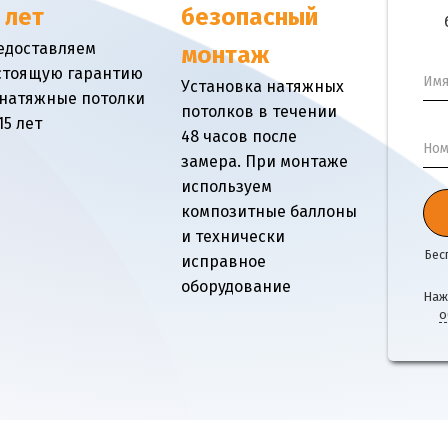
 лет
безопасный
едоставляем
монтаж
стоящую гарантию
Им
Установка натяжных
 натяжные потолки
потолков в течении
15 лет
48 часов после
Ном
замера. При монтаже
используем
композитные баллоны
и технически
Бес
исправное
оборудование
Наж
о