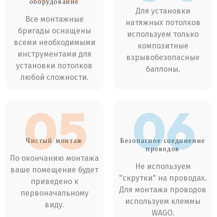
оборудование
Для установки
Все монтажные
натяжных потолков
бригады оснащены
используем только
всеми необходимыми
композитные
инструментами для
взрывобезопасные
установки потолков
баллоны.
любой сложности.
05
06
Чистый
монтаж
Безопасное соединение
проводов
По окончанию монтажа
Не используем
ваше помещение будет
"скрутки" на проводах.
приведено к
Для монтажа проводов
первоначальному
используем клеммы
виду.
WAGO.