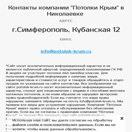
Контакты компании "Потолки Крым" в
Николаевке
АДРЕС
г.Симферополь, Кубанская 12
EMAIL
info@potolok-krum.ru
*Сайт носит исключительно информационный характер и не
является публичной офертой, определяемой положениями ГК РФ.
В акциях не участвуют потолки msd линейки классик. Для
получения подробной информации о наличии, видах,
характеристиках и стоимости услуг и товаров обращайтесь в отдел
продаж по указанным на сайте контактам. Все изображения на
сайте potolok-krum.ru носят исключительно информационный
характер, служат для ознакомления с видами и способами монтажа
натяжных потолков, и ни коим образом не нарушают авторские
права правообладателей. Если вы считаете что ваши права
нарушены: напишите обращение на почту info@potolok-krum.ru. Мы
примем все меры для устранения нарушения. Компания "Потолки
Крым" имеет право отказать в обслуживании без объяснения
причин. Если вы не согласны с правилами компании "Потолки
Крым", то просим Вас покинуть наш сайт potolok-krum.ru.
Благодарим за понимание.
Используя наш сайт, вы даете согласие на обработку
файлов cookie и пользовательских данных. Если вы не
Компания "Потолки Крым". ©2015-2024 - натяжные потолки в
Николаевке
хотите, чтобы ваши данные обрабатывались,