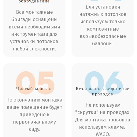
оборудование
Для установки
Все монтажные
натяжных потолков
бригады оснащены
используем только
всеми необходимыми
композитные
инструментами для
взрывобезопасные
установки потолков
баллоны.
любой сложности.
05
06
Чистый
монтаж
Безопасное соединение
проводов
По окончанию монтажа
Не используем
ваше помещение будет
"скрутки" на проводах.
приведено к
Для монтажа проводов
первоначальному
используем клеммы
виду.
WAGO.