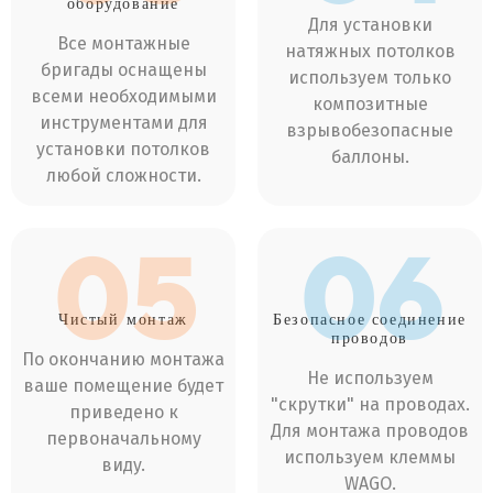
оборудование
Для установки
Все монтажные
натяжных потолков
бригады оснащены
используем только
всеми необходимыми
композитные
инструментами для
взрывобезопасные
установки потолков
баллоны.
любой сложности.
05
06
Чистый
монтаж
Безопасное соединение
проводов
По окончанию монтажа
Не используем
ваше помещение будет
"скрутки" на проводах.
приведено к
Для монтажа проводов
первоначальному
используем клеммы
виду.
WAGO.