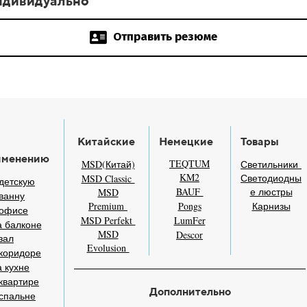
ндивидуально
Отправить резюме
Китайские
Немецкие
Товары
именению
TEQTUM
MSD(Китай)
Светильники
KM2
Светодиодны
MSD Classic
детскую
BAUF
е люстры
MSD
ванну
Premium
Pongs
Карнизы
 офисе
MSD Perfekt
LumFer
 балконе
MSD
Descor
зал
Evolusion
коридоре
 кухне
квартире
Дополнительно
спальне