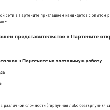
ой сети в Партените приглашаем кандидатов с опытом ра
ов»
нашем представительстве в Партените от
олков в Партените на постоянную работу
ода
ь
 различной сложности (гарпунная либо безгарпунная си