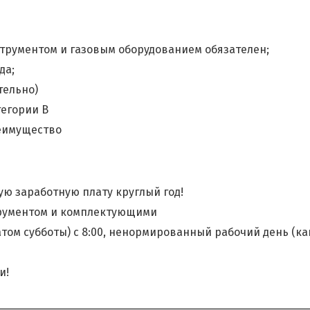
трументом и газовым оборудованием обязателен;
да;
тельно)
тегории B
реимущество
ю заработную плату круглый год!
рументом и комплектующими
том субботы) с 8:00, ненормированный рабочий день (как
и!