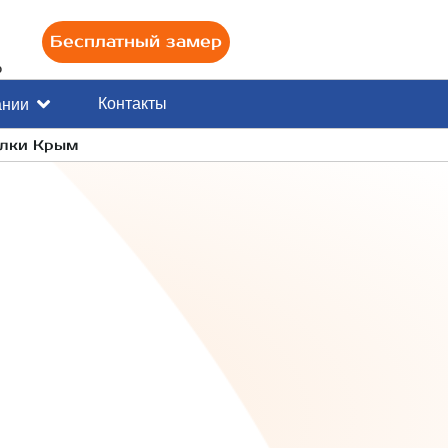
Бесплатный замер
0
Контакты
ании
олки Крым