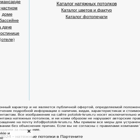
 мансарде
Каталог натяжных потолков
 частном
Каталог цветов и фактур
доме
Каталог фотопечати
бассейне
а даче
гостинице
(отеле)
онный характер и не является публичной офертой, определяемой положен
учения подробной информации о наличии, видах, характеристиках и стоимо
онтактам. Все изображения на сайте potolok-krum.ru носят исключительно
нтажа натяжных потолков, и ни коим образом не нарушают авторские прав
ращение на почту info@potolok-krum.ru. Мы примем все меры для устране
вании без объяснения причин. Если вы не согласны с правилами компании 
годарим за понимание.
kie и
2024 - натяжные потолки в Партените
ые