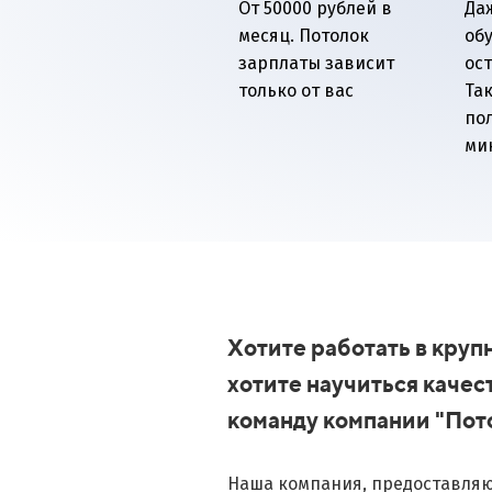
От 50000 рублей в
Да
месяц. Потолок
об
зарплаты зависит
ост
только от вас
Так
по
ми
Хотите работать в кру
хотите научиться качес
команду компании "По
Наша компания, предоставляю