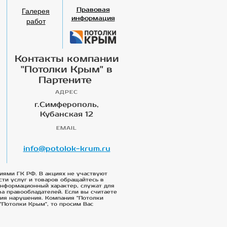
Галерея
Правовая
информация
работ
Контакты компании
"Потолки Крым" в
Партените
АДРЕС
г.Симферополь,
Кубанская 12
EMAIL
info@potolok-krum.ru
иями ГК РФ. В акциях не участвуют
сти услуг и товаров обращайтесь в
 информационный характер, служат для
а правообладателей. Если вы считаете
ния нарушения. Компания "Потолки
"Потолки Крым", то просим Вас