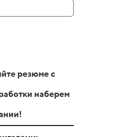
яйте резюме с
бработки наберем
ании!