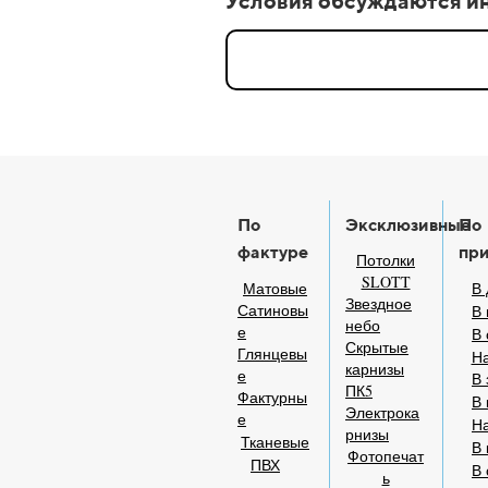
Условия обсуждаются и
По
Эксклюзивные
По
фактуре
пр
Потолки
SLOTT
Матовые
В 
Звездное
Сатиновы
В 
небо
е
В
Скрытые
Глянцевы
На
карнизы
е
В 
ПК5
Фактурны
В 
Электрока
е
На
рнизы
Тканевые
В 
Фотопечат
ПВХ
В 
ь