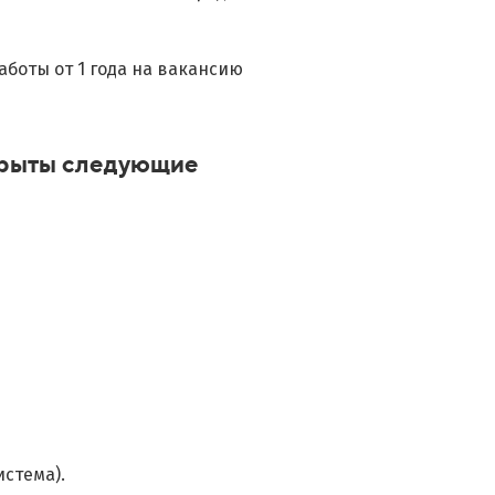
боты от 1 года на вакансию
крыты следующие
стема).