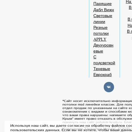
На
Парящие
В
Дабл Вижн
Световые
В 
линии
Н
Резные
В 
потолки
APPLY
Двухуровн
евые
С
подсветкой
Теневые
Еврокраб
*Сайт носит исключительно информаци
потолки msd линейки классик. Для пол
отдел продаж по указанным на сайте к
ознакомления с видами и способами мо
что ваши права нарушены: напишите об
Крым" имеет право отказать в обслужи
покинуть наш сайт potolok-krum.ru. Бла
Используя наш сайт, вы даете согласие на обработку файлов coo
Компания "Потолки Крым". ©2015-
пользовательских данных. Если вы не хотите, чтобы ваши данн