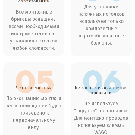
оборудование
Для установки
Все монтажные
натяжных потолков
бригады оснащены
используем только
всеми необходимыми
композитные
инструментами для
взрывобезопасные
установки потолков
баллоны.
любой сложности.
05
06
Чистый
монтаж
Безопасное соединение
проводов
По окончанию монтажа
Не используем
ваше помещение будет
"скрутки" на проводах.
приведено к
Для монтажа проводов
первоначальному
используем клеммы
виду.
WAGO.