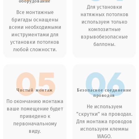
оборудование
Для установки
Все монтажные
натяжных потолков
бригады оснащены
используем только
всеми необходимыми
композитные
инструментами для
взрывобезопасные
установки потолков
баллоны.
любой сложности.
05
06
Чистый
монтаж
Безопасное соединение
проводов
По окончанию монтажа
Не используем
ваше помещение будет
"скрутки" на проводах.
приведено к
Для монтажа проводов
первоначальному
используем клеммы
виду.
WAGO.