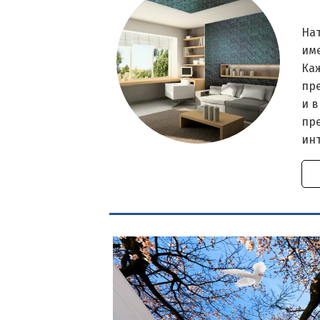
На
им
Ка
пр
и в
пр
ин