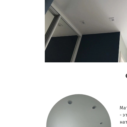
Ма
- э
на