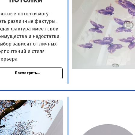
тяжные потолки могут
еть различные фактуры.
ждая фактура имеет свои
еимущества и недостатки,
ыбор зависит от личных
едпочтений и стиля
терьера
Посмотреть...