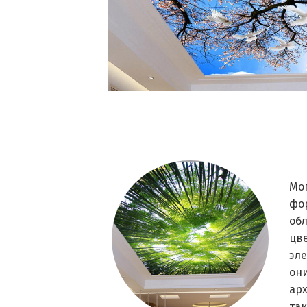
Мо
фор
обл
цве
эл
он
арх