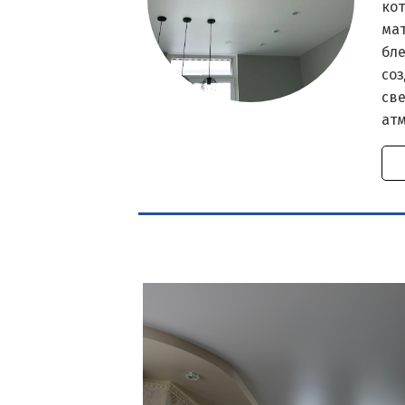
кот
ма
бле
со
све
ат