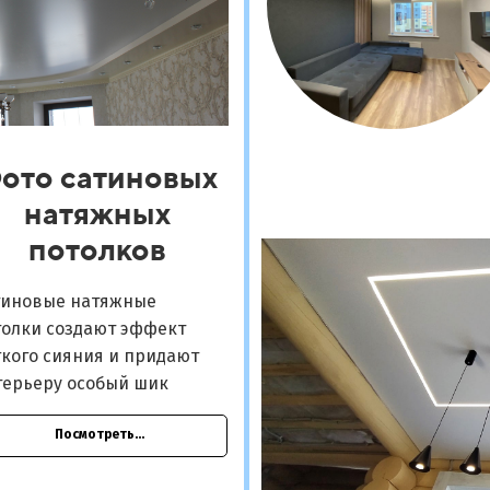
ото сатиновых
натяжных
потолков
тиновые натяжные
толки создают эффект
кого сияния и придают
терьеру особый шик
Посмотреть...