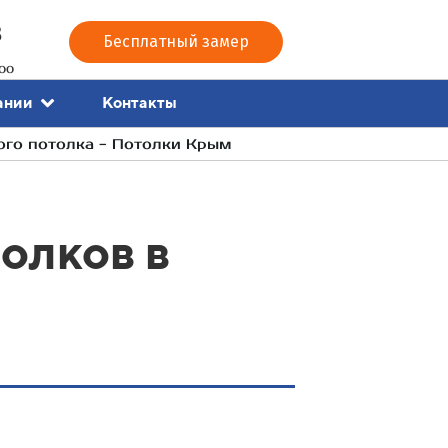
3
Бесплатный замер
00
Контакты
ании
ого потолка - Потолки Крым
олков в