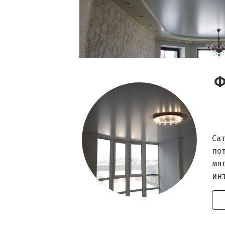
Ф
Са
по
мяг
ин