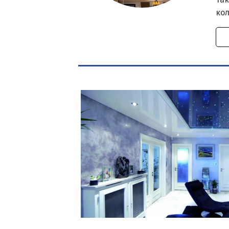
так
ко