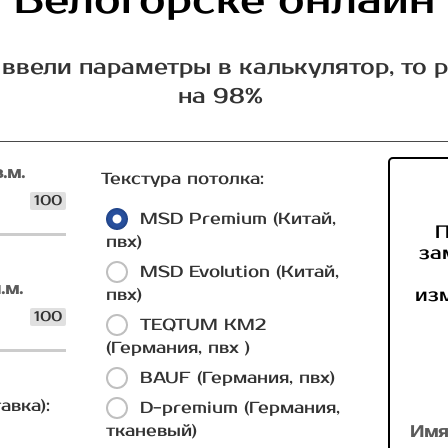
Белогорске онлайн
ввели параметры в калькулятор, то 
на 98%
.м.
Текстура потолка:
100
MSD Premium (Китай,
П
пвх)
за
MSD Evolution (Китай,
.м.
из
пвх)
100
TEQTUM КМ2
(Германия, пвх )
BAUF (Германия, пвх)
авка):
D-premium (Германия,
тканевый)
Имя