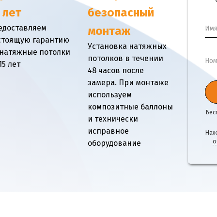
 лет
безопасный
едоставляем
Им
монтаж
стоящую гарантию
Установка натяжных
 натяжные потолки
потолков в течении
Ном
15 лет
48 часов после
замера. При монтаже
используем
композитные баллоны
Бес
и технически
исправное
Наж
о
оборудование