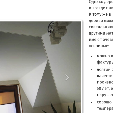
Однако дер
выглядит ни
К тому же в
дерево може
светильники
другими ма
имеют очев
основные:
можно в
фактуры
долгий 
качеств
произво
50 лет, 
наруше
хорошо 
темпера