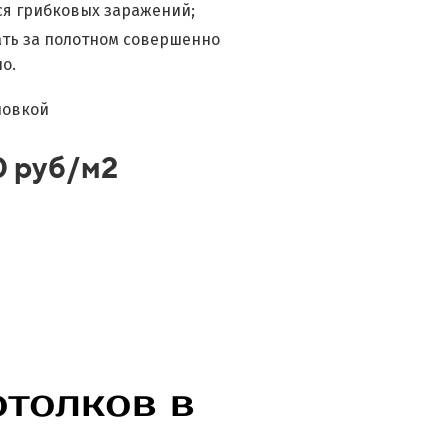
ся грибковых заражений;
ть за полотном совершенно
о.
новкой
0 руб/м2
отолков в