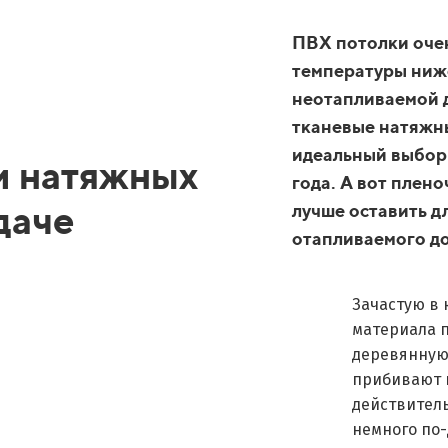
ПВХ потолки оче
температуры ниже
неотапливаемой д
тканевые натяжн
идеальный выбор 
и натяжных
года. А вот плен
даче
лучше оставить д
отапливаемого д
Зачастую в 
материала п
деревянную 
прибивают н
действитель
немного по-