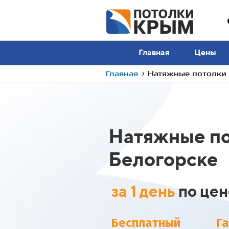
Главная
Цены
Главная
›
Натяжные потолки н
Натяжные по
Белогорске
за 1 день
по цен
Бесплатный
Г