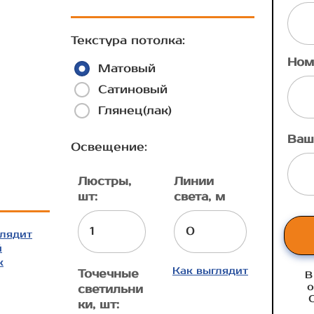
Текстура потолка:
Ном
Матовый
Сатиновый
Глянец(лак)
Ваш
Освещение:
Люстры,
Линии
шт:
света, м
глядит
й
к
Как выглядит
Точечные
В
о
светильни
ки, шт: