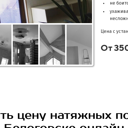
не боит
ухажива
несложн
Цена с уста
От 35
ть цену натяжных п