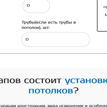
п
М
Трубы(если есть трубы в
потолок), шт:
тапов состоит
установ
потолков
?
игурации конструкции, вида освещения и особе