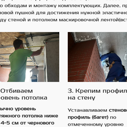
по обходам и монтажу комплектующих. Далее, п
ловой пушкой для достижения нужной эластично
у стеной и потолком маскировочной лентой(вст
. Отбиваем
3. Крепим профи
ровень потолка
на стену
ычно уровень
Устанавливаем
стенов
тяжного потолка ниже
профиль (багет)
по
 4-5 см от чернового
отмеченному уровню