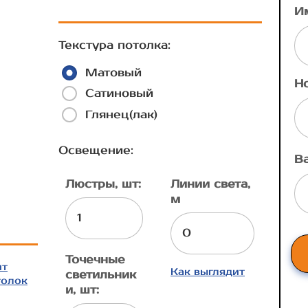
И
Текстура потолка:
Матовый
Н
Сатиновый
Глянец(лак)
Освещение:
В
Люстры, шт:
Линии света,
м
Точечные
ит
Как выглядит
светильник
толок
и, шт: