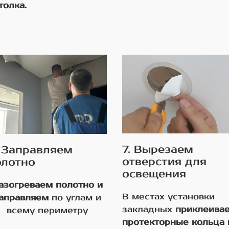
толка.
7. Вырезаем
. Заправляем
отверстия для
олотно
освещения
азогреваем полотно и
В местах установки
аправляем
по углам и
закладных
приклеива
всему периметру
протекторные кольца 