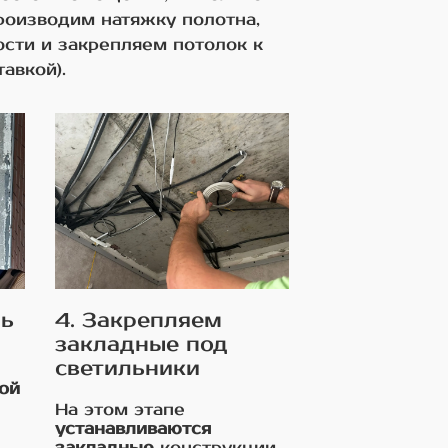
роизводим натяжку полотна,
сти и закрепляем потолок к
авкой).
ль
4. Закрепляем
закладные под
светильники
ой
На этом этапе
устанавливаются
закладные
конструкции