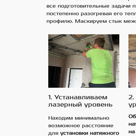
все подготовительные задачи 
постепенно разогревая его теп
профилю. Маскируем стык межд
1. Устанавливаем
2
лазерный уровень
у
Об
Находим минимально
на
возможное расстояние
на
для
установки натяжного