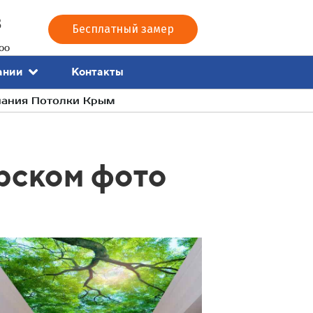
3
Бесплатный замер
00
Контакты
ании
пания Потолки Крым
рском фото