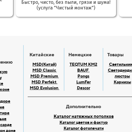
Быстро, чисто, без пыли, грязи и шума!
(услуга "Чистый монтаж")
Китайские
Немецкие
Товары
нению
MSD(Китай)
TEQTUM KM2
Светильни
MSD Classic
BAUF
Светодиодн
скую
MSD Premium
Pongs
люстры
у
MSD Perfekt
LumFer
Карнизы
се
MSD Evolusion
Descor
лконе
идоре
Дополнительно
хне
ртире
Каталог натяжных потолков
ьне
Каталог цветов и фактур
нсарде
Каталог фотопечати
ном доме