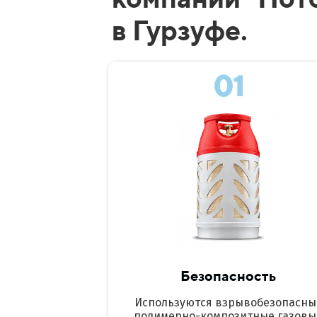
в Гурзуфе.
01
Безопасность
Используются взрывобезопасны
полимерно-композитные газовы