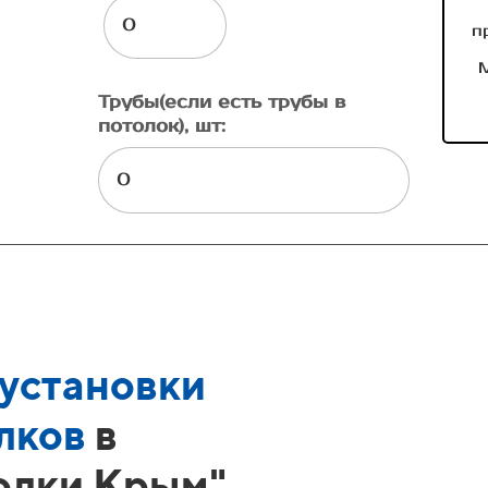
п
М
Трубы(если есть трубы в
потолок), шт:
установки
лков
в
олки Крым"