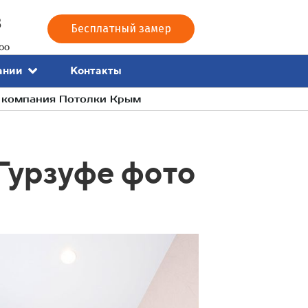
3
Бесплатный замер
00
Контакты
ании
- компания Потолки Крым
 Гурзуфе фото