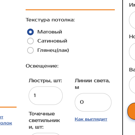
И
Текстура потолка:
Матовый
Н
Сатиновый
Глянец(лак)
Освещение:
В
Люстры, шт:
Линии света,
м
Точечные
ит
Как выглядит
светильник
толок
и, шт: