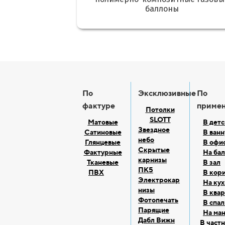
баллоны
По
Эксклюзивные
По
фактуре
приме
Потолки
SLOTT
Матовые
В дет
Звездное
Сатиновые
В ванн
небо
Глянцевые
В офи
Скрытые
Фактурные
На ба
карнизы
Тканевые
В зал
ПК5
ПВХ
В кор
Электрокар
На ку
низы
В ква
Фотопечать
В спал
Парящие
На ма
Дабл Вижн
В част