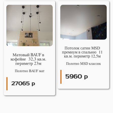
Потолок сатин MSD
премиум в спальню 11
Матовый BAUF в
кв.м. периметр 12,5м
кофейне 32,3 кв.м.
периметр 23м
Полотно MSD классик
Полотно BAUF мат
5960 р
27065 р