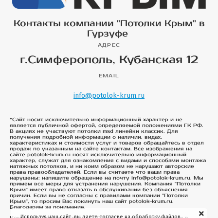
Контакты компании "Потолки Крым" в
Гурзуфе
АДРЕС
г.Симферополь, Кубанская 12
EMAIL
info@potolok-krum.ru
*Сайт носит исключительно информационный характер и не
является публичной офертой, определяемой положениями ГК РФ.
В акциях не участвуют потолки msd линейки классик. Для
получения подробной информации о наличии, видах,
характеристиках и стоимости услуг и товаров обращайтесь в отдел
продаж по указанным на сайте контактам. Все изображения на
сайте potolok-krum.ru носят исключительно информационный
характер, служат для ознакомления с видами и способами монтажа
натяжных потолков, и ни коим образом не нарушают авторские
права правообладателей. Если вы считаете что ваши права
нарушены: напишите обращение на почту info@potolok-krum.ru. Мы
примем все меры для устранения нарушения. Компания "Потолки
Крым" имеет право отказать в обслуживании без объяснения
причин. Если вы не согласны с правилами компании "Потолки
Крым", то просим Вас покинуть наш сайт potolok-krum.ru.
Благодарим за понимание.
Используя наш сайт, вы даете согласие на обработку файлов