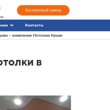
3
Бесплатный замер
00
Контакты
ании
цово - компания Потолки Крым
толки в