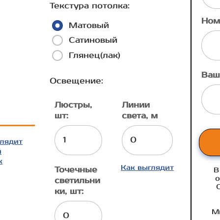
Текстура потолка:
Ном
Матовый
Сатиновый
Глянец(лак)
Ваш
Освещение:
Люстры,
Линии
шт:
света, м
глядит
й
к
Как выглядит
Точечные
В
о
светильни
ки, шт:
М