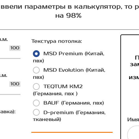
ввели параметры в калькулятор, то 
на 98%
.м.
Текстура потолка:
100
MSD Premium (Китай,
П
пвх)
за
MSD Evolution (Китай,
.м.
из
пвх)
100
TEQTUM КМ2
(Германия, пвх )
BAUF (Германия, пвх)
авка):
D-premium (Германия,
тканевый)
Имя