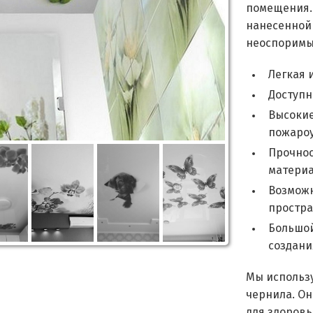
помещения.
нанесенной
неоспоримы
Легкая 
Доступн
Высокие
пожароу
Прочнос
материа
Возможн
простра
Большой
создани
Мы использ
чернила. Он
для здоровь