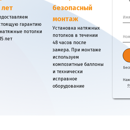
 лет
безопасный
едоставляем
Им
монтаж
стоящую гарантию
Установка натяжных
 натяжные потолки
потолков в течении
Ном
15 лет
48 часов после
замера. При монтаже
используем
композитные баллоны
Бес
и технически
исправное
Наж
о
оборудование