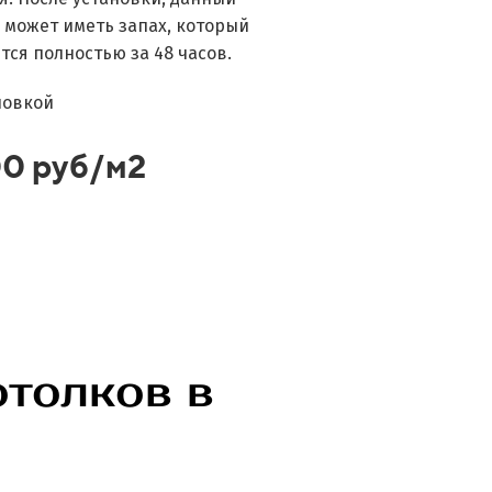
 может иметь запах, который
ся полностью за 48 часов.
новкой
00 руб/м2
отолков в