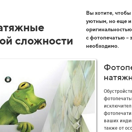
Вы хотите, чтобы
уютным, но еще и
натяжные
оригинальностью
ой сложности
с фотопечатью – э
необходимо.
Фотопе
натяжн
Обустройств
фотопечать
исключител
фотопечати
ваших инди
также от ос