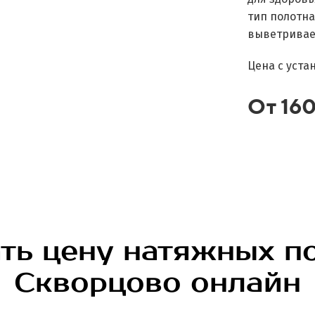
тип полотна
выветривает
Цена с уста
От 16
ть цену натяжных п
Скворцово онлайн