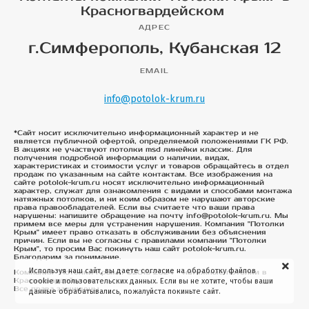
Красногвардейском
АДРЕС
г.Симферополь, Кубанская 12
EMAIL
info@potolok-krum.ru
*Сайт носит исключительно информационный характер и не
является публичной офертой, определяемой положениями ГК РФ.
В акциях не участвуют потолки msd линейки классик. Для
получения подробной информации о наличии, видах,
характеристиках и стоимости услуг и товаров обращайтесь в отдел
продаж по указанным на сайте контактам. Все изображения на
сайте potolok-krum.ru носят исключительно информационный
характер, служат для ознакомления с видами и способами монтажа
натяжных потолков, и ни коим образом не нарушают авторские
права правообладателей. Если вы считаете что ваши права
нарушены: напишите обращение на почту info@potolok-krum.ru. Мы
примем все меры для устранения нарушения. Компания "Потолки
Крым" имеет право отказать в обслуживании без объяснения
причин. Если вы не согласны с правилами компании "Потолки
Крым", то просим Вас покинуть наш сайт potolok-krum.ru.
Благодарим за понимание.
Используя наш сайт, вы даете согласие на обработку файлов
Компания "Потолки Крым". ©2015-2024 - натяжные потолки в
Красногвардейском
cookie и пользовательских данных. Если вы не хотите, чтобы ваши
Все права защищены
данные обрабатывались, пожалуйста покиньте сайт.