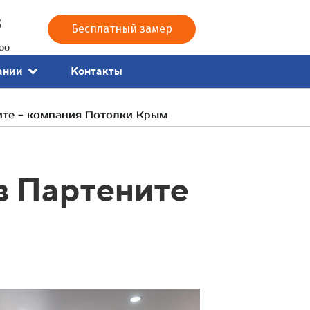
3
Бесплатный замер
00
Контакты
ании
ите - компания Потолки Крым
в Партените