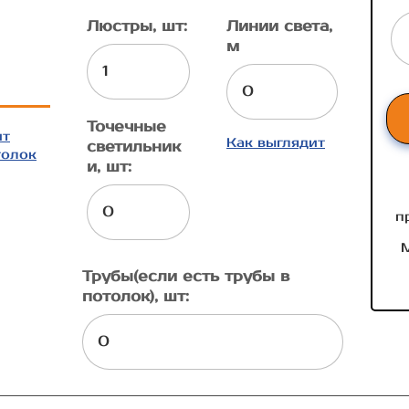
Люстры, шт:
Линии света,
м
Точечные
ит
Как выглядит
светильник
толок
и, шт:
п
М
Трубы(если есть трубы в
потолок), шт: