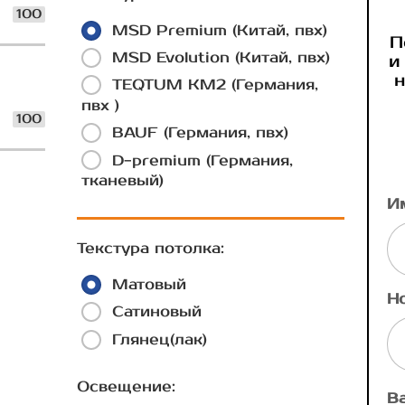
100
MSD Premium (Китай, пвх)
П
MSD Evolution (Китай, пвх)
и
н
TEQTUM КМ2 (Германия,
пвх )
100
BAUF (Германия, пвх)
D-premium (Германия,
тканевый)
И
Текстура потолка:
Матовый
Н
Сатиновый
Глянец(лак)
Освещение:
В