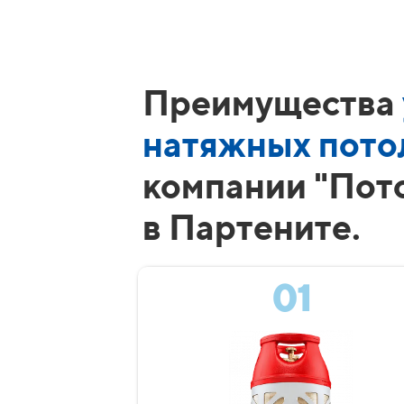
Преимущества
натяжных пото
компании "Пот
в Партените.
01