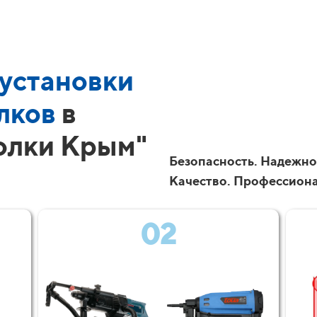
установки
лков
в
олки Крым"
Безопасность. Надежно
Качество. Профессион
02