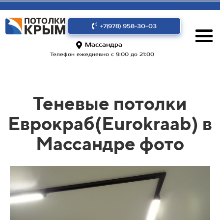
+7(978) 958-30-03
Массандра
Телефон ежедневно с 9:00 до 21:00
Теневые потолки
Еврокраб(Eurokraab) в
Массандре фото