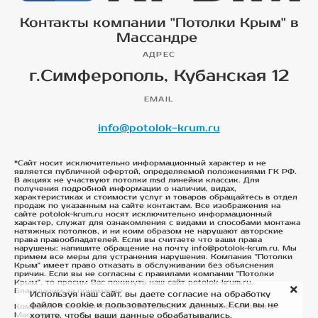
Контакты компании "Потолки Крым" в
Массандре
АДРЕС
г.Симферополь, Кубанская 12
EMAIL
info@potolok-krum.ru
*Сайт носит исключительно информационный характер и не
является публичной офертой, определяемой положениями ГК РФ.
В акциях не участвуют потолки msd линейки классик. Для
получения подробной информации о наличии, видах,
характеристиках и стоимости услуг и товаров обращайтесь в отдел
продаж по указанным на сайте контактам. Все изображения на
сайте potolok-krum.ru носят исключительно информационный
характер, служат для ознакомления с видами и способами монтажа
натяжных потолков, и ни коим образом не нарушают авторские
права правообладателей. Если вы считаете что ваши права
нарушены: напишите обращение на почту info@potolok-krum.ru. Мы
примем все меры для устранения нарушения. Компания "Потолки
Крым" имеет право отказать в обслуживании без объяснения
причин. Если вы не согласны с правилами компании "Потолки
Крым", то просим Вас покинуть наш сайт potolok-krum.ru.
Благодарим за понимание.
Используя наш сайт, вы даете согласие на обработку
файлов cookie и пользовательских данных. Если вы не
Компания "Потолки Крым". ©2015-2024 - натяжные потолки в
хотите, чтобы ваши данные обрабатывались,
Массандре