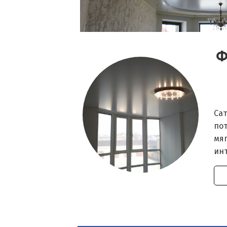
Ф
Са
по
мяг
ин