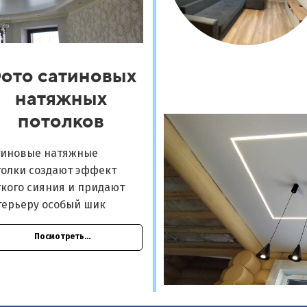
ото сатиновых
натяжных
потолков
тиновые натяжные
толки создают эффект
кого сияния и придают
терьеру особый шик
Посмотреть...