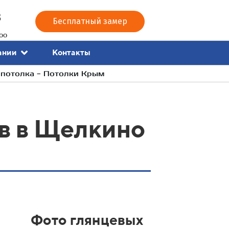
3
Бесплатный замер
00
Контакты
ании
 потолка - Потолки Крым
в в Щелкино
Фото глянцевых