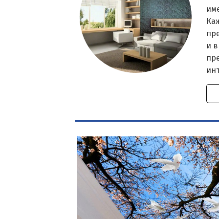
им
Ка
пр
и в
пр
ин