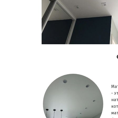
Ма
- э
на
кот
ма