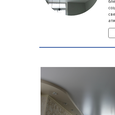
бле
со
све
ат