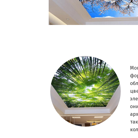
Мо
фор
обл
цве
эл
он
арх
так
ко