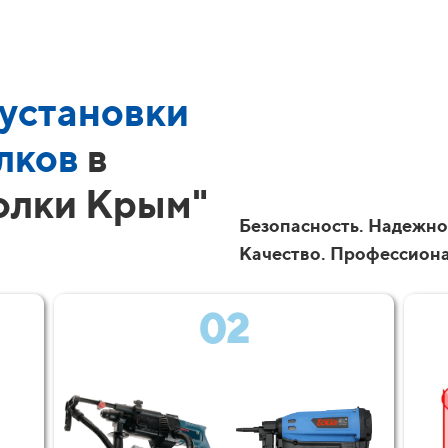
установки
лков
в
олки Крым"
Безопасность. Надежно
Качество. Профессион
02