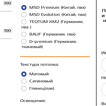
100
MSD Premium (Китай, пвх)
П
MSD Evolution (Китай, пвх)
и
н
TEQTUM КМ2 (Германия,
пвх )
100
BAUF (Германия, пвх)
D-premium (Германия,
тканевый)
И
Текстура потолка:
Матовый
Н
Сатиновый
Глянец(лак)
Освещение:
В