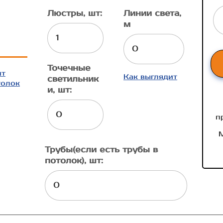
Люстры, шт:
Линии света,
м
Точечные
ит
Как выглядит
светильник
толок
и, шт:
п
М
Трубы(если есть трубы в
потолок), шт: