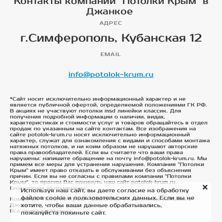
Контакты компании "Потолки Крым" в
Джанкое
АДРЕС
г.Симферополь, Кубанская 12
EMAIL
info@potolok-krum.ru
*Сайт носит исключительно информационный характер и не
является публичной офертой, определяемой положениями ГК РФ.
В акциях не участвуют потолки msd линейки классик. Для
получения подробной информации о наличии, видах,
характеристиках и стоимости услуг и товаров обращайтесь в отдел
продаж по указанным на сайте контактам. Все изображения на
сайте potolok-krum.ru носят исключительно информационный
характер, служат для ознакомления с видами и способами монтажа
натяжных потолков, и ни коим образом не нарушают авторские
права правообладателей. Если вы считаете что ваши права
нарушены: напишите обращение на почту info@potolok-krum.ru. Мы
примем все меры для устранения нарушения. Компания "Потолки
Крым" имеет право отказать в обслуживании без объяснения
причин. Если вы не согласны с правилами компании "Потолки
Крым", то просим Вас покинуть наш сайт potolok-krum.ru.
Благодарим за понимание.
Используя наш сайт, вы даете согласие на обработку
файлов cookie и пользовательских данных. Если вы не
Компания "Потолки Крым". ©2015-2024 - натяжные потолки в
хотите, чтобы ваши данные обрабатывались,
Джанкое
Все права защищены
пожалуйста покиньте сайт.