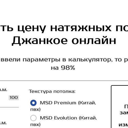
ть цену натяжных п
Джанкое онлайн
ввели параметры в калькулятор, то 
на 98%
.м.
Текстура потолка:
100
MSD Premium (Китай,
П
пвх)
за
MSD Evolution (Китай,
.м.
из
пвх)