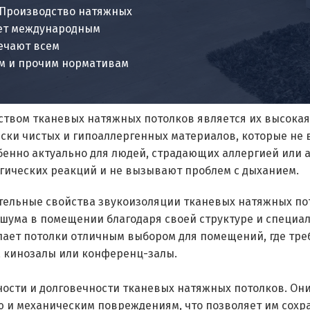
 Производство натяжных
ует международным
вечают всем
им и прочим нормативам
вом тканевых натяжных потолков является их высокая 
ески чистых и гипоаллергенных материалов, которые не
бенно актуально для людей, страдающих аллергией или а
гических реакций и не вызывают проблем с дыханием.
ительные свойства звукоизоляции тканевых натяжных по
 шума в помещении благодаря своей структуре и специ
лает потолки отличным выбором для помещений, где тре
, кинозалы или конференц-залы.
ности и долговечности тканевых натяжных потолков. Они
 и механическим повреждениям, что позволяет им сохр