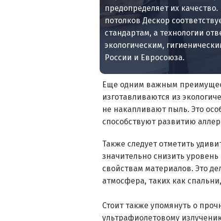
предопределяет их качество.
потолков Дескор соответств
стандартам, а технологии от
экологическим, гигиеническ
России и Евросоюза.
Еще одним важным преимущест
изготавливаются из экологич
не накапливают пыль. Это осо
способствуют развитию аллер
Также следует отметить удив
значительно снизить уровень
свойствам материалов. Это де
атмосфера, таких как спальни
Стоит также упомянуть о проч
ультрафиолетовому излучению