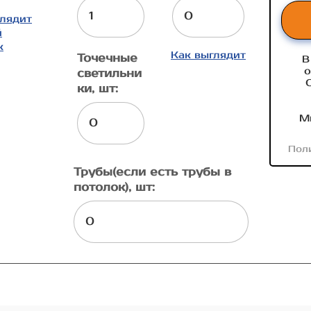
глядит
й
к
Как выглядит
Точечные
В
о
светильни
ки, шт:
М
Пол
Трубы(если есть трубы в
потолок), шт: