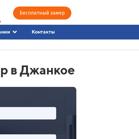
Бесплатный замер
0
Контакты
ании
р в Джанкое