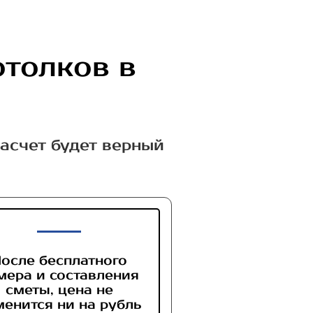
отолков в
расчет будет верный
осле бесплатного
мера и составления
сметы, цена не
менится ни на рубль