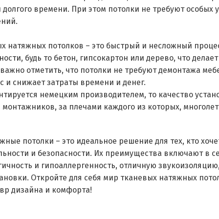
 долгого времени. При этом потолки не требуют особых у
ений.
ых натяжных потолков – это быстрый и несложный процес
ости, будь то бетон, гипсокартон или дерево, что дела
важно отметить, что потолки не требуют демонтажа меб
 и снижает затраты времени и денег.
нтируется немецким производителем, то качество устан
онтажников, за плечами каждого из которых, многоле
жные потолки – это идеальное решение для тех, кто хоч
льности и безопасности. Их преимущества включают в с
ичность и гипоаллергенность, отличную звукоизоляцию, 
тановки. Откройте для себя мир тканевых натяжных пот
вр дизайна и комфорта!