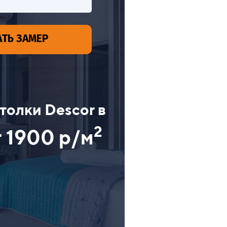
АТЬ ЗАМЕР
толки Descor в
2
т 1900 р/м