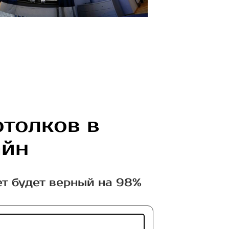
отолков в
айн
ет будет верный на 98%