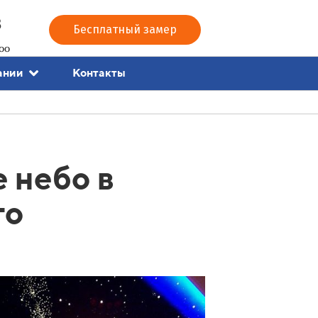
3
Бесплатный замер
00
Контакты
ании
 небо в
то