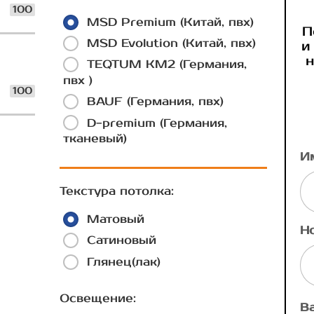
100
MSD Premium (Китай, пвх)
П
MSD Evolution (Китай, пвх)
и
н
TEQTUM КМ2 (Германия,
пвх )
100
BAUF (Германия, пвх)
D-premium (Германия,
тканевый)
И
Текстура потолка:
Матовый
Н
Сатиновый
Глянец(лак)
Освещение:
В