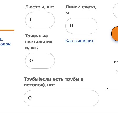
Люстры, шт:
Линии света,
м
Точечные
ит
Как выглядит
светильник
толок
и, шт:
п
М
Трубы(если есть трубы в
потолок), шт: