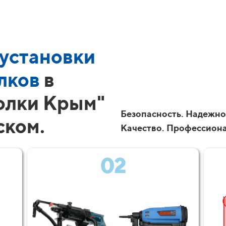
установки
лков
в
олки Крым"
Безопасность. Надежно
ском.
Качество. Профессион
02