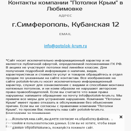
Контакты компании "Потолки Крым" в
Любимовке
АДРЕС
г.Симферополь, Кубанская 12
EMAIL
info@potolok-krum.ru
*Сайт носит исключительно информационный характер и не
является публичной офертой, определяемой положениями ГК РФ.
В акциях не участвуют потолки msd линейки классик. Для
получения подробной информации о наличии, видах,
характеристиках и стоимости услуг и товаров обращайтесь в отдел
продаж по указанным на сайте контактам. Все изображения на
сайте potolok-krum.ru носят исключительно информационный
характер, служат для ознакомления с видами и способами монтажа
натяжных потолков, и ни коим образом не нарушают авторские
права правообладателей. Если вы считаете что ваши права
нарушены: напишите обращение на почту info@potolok-krum.ru. Мы
примем все меры для устранения нарушения. Компания "Потолки
Крым" имеет право отказать в обслуживании без объяснения
причин. Если вы не согласны с правилами компании "Потолки
Крым", то просим Вас покинуть наш сайт potolok-krum.ru.
Благодарим за понимание.
Используя наш сайт, вы даете согласие на обработку файлов
Компания "Потолки Крым". ©2015-2024 - натяжные потолки в
Любимовке
cookie и пользовательских данных. Если вы не хотите, чтобы ваши
Все права защищены
данные обрабатывались, пожалуйста покиньте сайт.