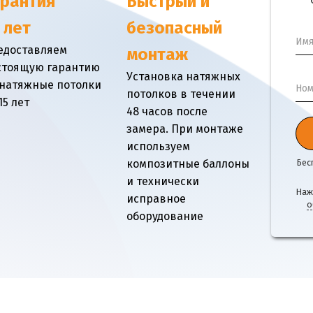
арантия
Быстрый и
 лет
безопасный
Им
едоставляем
монтаж
стоящую гарантию
Установка натяжных
 натяжные потолки
Ном
потолков в течении
15 лет
48 часов после
замера. При монтаже
используем
композитные баллоны
Бес
и технически
Наж
исправное
о
оборудование