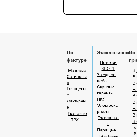
По
Эксклюзивные
По
фактуре
пр
Потолки
SLOTT
Матовые
В 
Звездное
Сатиновы
В 
небо
е
В
Скрытые
Глянцевы
На
карнизы
е
В 
ПК5
Фактурны
В 
Электрока
е
На
рнизы
Тканевые
В 
Фотопечат
ПВХ
В 
ь
На
Парящие
В
Дабл Вижн