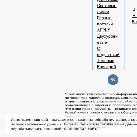
Световые
В 
линии
Н
Резные
В 
потолки
APPLY
Двухуровн
евые
С
подсветкой
Теневые
Еврокраб
*Сайт носит исключительно информаци
потолки msd линейки классик. Для пол
отдел продаж по указанным на сайте к
ознакомления с видами и способами мо
что ваши права нарушены: напишите об
Крым" имеет право отказать в обслужи
покинуть наш сайт potolok-krum.ru. Бла
Используя наш сайт, вы даете согласие на обработку файлов coo
Компания "Потолки Крым". ©2015-
пользовательских данных. Если вы не хотите, чтобы ваши данн
Все права защищены
обрабатывались, пожалуйста покиньте сайт.