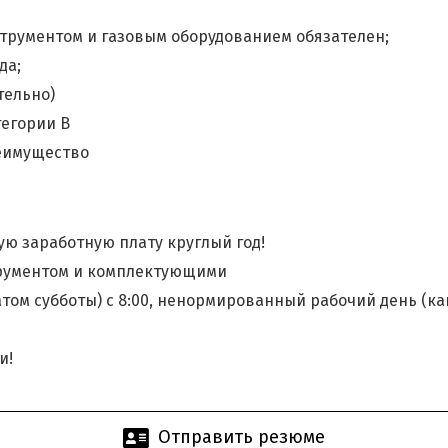
трументом и газовым оборудованием обязателен;
да;
тельно)
тегории B
реимущество
ю заработную плату круглый год!
рументом и комплектующими
том субботы) с 8:00, ненормированный рабочий день (как
и!
Отправить резюме