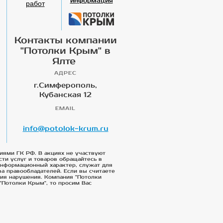
информация
работ
Контакты компании
"Потолки Крым" в
Ялте
АДРЕС
г.Симферополь,
Кубанская 12
EMAIL
info@potolok-krum.ru
иями ГК РФ. В акциях не участвуют
сти услуг и товаров обращайтесь в
 информационный характер, служат для
а правообладателей. Если вы считаете
ния нарушения. Компания "Потолки
"Потолки Крым", то просим Вас