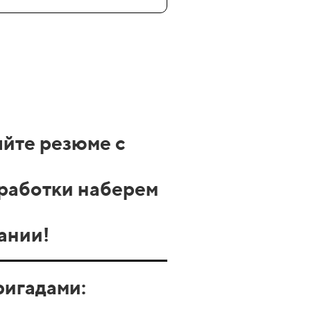
яйте резюме с
бработки наберем
ании!
игадами: