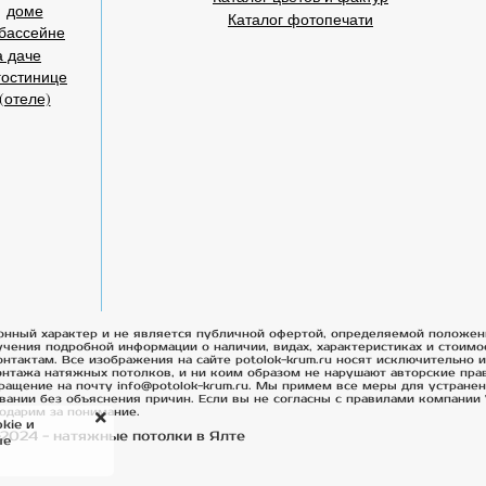
доме
Каталог фотопечати
бассейне
а даче
гостинице
(отеле)
онный характер и не является публичной офертой, определяемой положен
учения подробной информации о наличии, видах, характеристиках и стоимо
онтактам. Все изображения на сайте potolok-krum.ru носят исключительно
нтажа натяжных потолков, и ни коим образом не нарушают авторские прав
ращение на почту info@potolok-krum.ru. Мы примем все меры для устране
вании без объяснения причин. Если вы не согласны с правилами компании 
годарим за понимание.
kie и
2024 - натяжные потолки в Ялте
ые