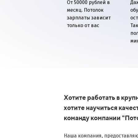
От 50000 рублей в
Да
месяц. Потолок
об
зарплаты зависит
ост
только от вас
Так
по
ми
Хотите работать в кру
хотите научиться качес
команду компании "По
Наша компания, предоставляю