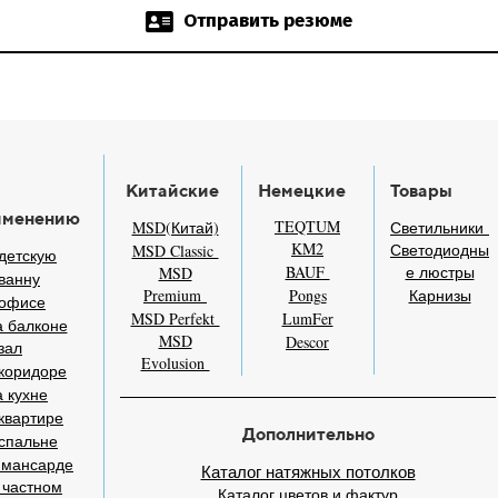
Отправить резюме
Китайские
Немецкие
Товары
именению
TEQTUM
MSD(Китай)
Светильники
KM2
Светодиодны
MSD Classic
детскую
BAUF
е люстры
MSD
ванну
Premium
Pongs
Карнизы
 офисе
MSD Perfekt
LumFer
 балконе
MSD
Descor
зал
Evolusion
коридоре
 кухне
квартире
Дополнительно
спальне
 мансарде
Каталог натяжных потолков
 частном
Каталог цветов и фактур