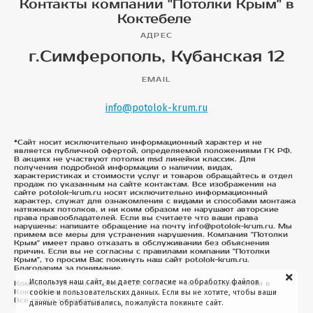
Контакты компании "Потолки Крым" в
Коктебеле
АДРЕС
г.Симферополь, Кубанская 12
EMAIL
info@potolok-krum.ru
*Сайт носит исключительно информационный характер и не
является публичной офертой, определяемой положениями ГК РФ.
В акциях не участвуют потолки msd линейки классик. Для
получения подробной информации о наличии, видах,
характеристиках и стоимости услуг и товаров обращайтесь в отдел
продаж по указанным на сайте контактам. Все изображения на
сайте potolok-krum.ru носят исключительно информационный
характер, служат для ознакомления с видами и способами монтажа
натяжных потолков, и ни коим образом не нарушают авторские
права правообладателей. Если вы считаете что ваши права
нарушены: напишите обращение на почту info@potolok-krum.ru. Мы
примем все меры для устранения нарушения. Компания "Потолки
Крым" имеет право отказать в обслуживании без объяснения
причин. Если вы не согласны с правилами компании "Потолки
Крым", то просим Вас покинуть наш сайт potolok-krum.ru.
Благодарим за понимание.
Используя наш сайт, вы даете согласие на обработку файлов
Компания "Потолки Крым". ©2015-2024 - натяжные потолки в
Коктебеле
cookie и пользовательских данных. Если вы не хотите, чтобы ваши
Все права защищены
данные обрабатывались, пожалуйста покиньте сайт.