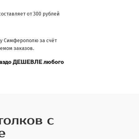
составляет от 300 рублей
ду Симферополю за счёт
емом заказов.
ораздо ДЕШЕВЛЕ любого
толков с
е