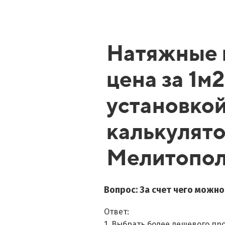
Натяжные 
цена за 1м2
установко
калькулято
Мелитопо
Вопрос: За счет чего можн
Ответ:
1. Выбрать более дешевого пр