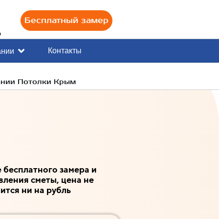
Бесплатный замер
0
Контакты
ании
ании Потолки Крым
 бесплатного замера и
вления сметы, цена не
ится ни на рубль