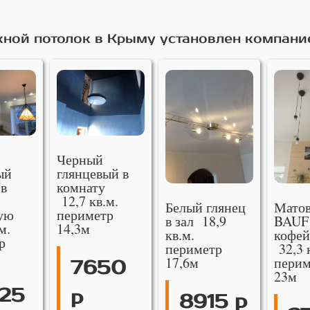
ной потолок в Крыму установлен компани
Черный
ый
глянцевый в
 в
комнату
12,7 кв.м.
Белый глянец
Мато
ую
периметр
в зал 18,9
BAUF
м.
14,3м
кв.м.
кофей
р
периметр
32,3 
17,6м
перим
7650
23м
25
р
8915 р