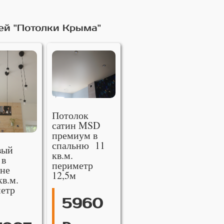
ей "Потолки Крыма"
Потолок
сатин MSD
премиум в
спальню 11
вый
кв.м.
 в
периметр
не
12,5м
кв.м.
етр
5960