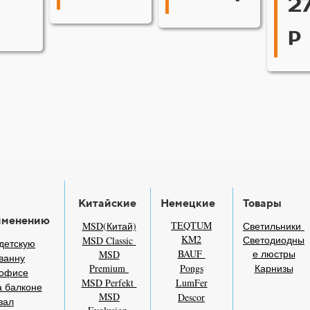
2
р
Китайские
Немецкие
Товары
именению
TEQTUM
MSD(Китай)
Светильники
KM2
Светодиодны
MSD Classic
детскую
BAUF
е люстры
MSD
ванну
Premium
Pongs
Карнизы
 офисе
MSD Perfekt
LumFer
 балконе
MSD
Descor
зал