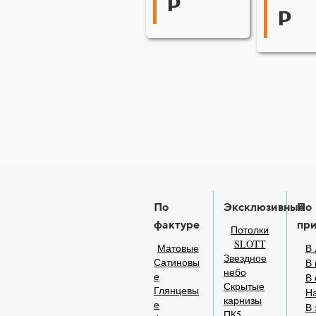
р
р
По
Эксклюзивные
По
фактуре
пр
Потолки
SLOTT
Матовые
В 
Звездное
Сатиновы
В 
небо
е
В
Скрытые
Глянцевы
На
карнизы
е
В 
ПК5