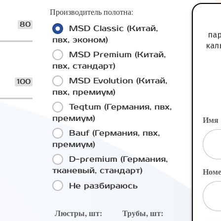
Производитель полотна:
80
MSD Classic (Китай,
пар
пвх, эконом)
кал
MSD Premium (Китай,
пвх, стандарт)
MSD Evolution (Китай,
100
пвх, премиум)
Teqtum (Германия, пвх,
премиум)
Имя
Bauf (Германия, пвх,
премиум)
D-premium (Германия,
тканевый, стандарт)
Номе
Не разбираюсь
Люстры, шт:
Трубы, шт: