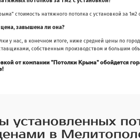
натяжных потолков за 1 м2 с установкой?
рыма" стоимость натяжного потолка с установкой за 1м2 
цена, завышена ли она?
лки у нас, в конечном итоге, ниже средней цены по горо
ставщиками, собственным производством и большим объ
овкой от компании "Потолки Крыма" обойдется г
е!
 установленных по
ценами в Мелитопол