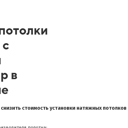
потолки
 с
й
р в
ле
о снизить стоимость установки натяжных потолков
оизводителя полотна;