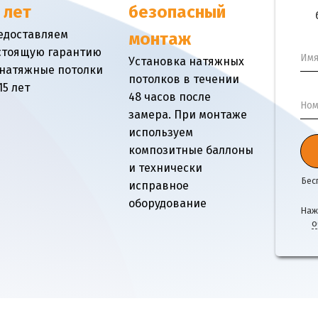
 лет
безопасный
едоставляем
монтаж
стоящую гарантию
Им
Установка натяжных
 натяжные потолки
потолков в течении
15 лет
48 часов после
Ном
замера. При монтаже
используем
композитные баллоны
и технически
Бес
исправное
оборудование
Наж
о