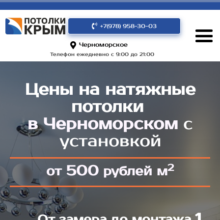
+7(978) 958-30-03
Черноморское
Телефон ежедневно с 9:00 до 21:00
Цены на натяжные
потолки
в Черноморском
с
установкой
2
500
от
рублей м
1
От замера до монтажа