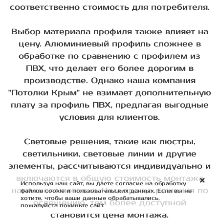
соответственно стоимость для потребителя.
Выбор материала профиля также влияет на
цену. Алюминиевый профиль сложнее в
обработке по сравнению с профилем из
ПВХ, что делает его более дорогим в
производстве. Однако наша компания
"Потолки Крым" не взимает дополнительную
плату за профиль ПВХ, предлагая выгодные
условия для клиентов.
Световые решения, такие как люстры,
светильники, световые линии и другие
элементы, рассчитываются индивидуально и
включаются в общую стоимость монтажа
Используя наш сайт, вы даете согласие на обработку
натяжного потолка. Чем проще решения по
файлов cookie и пользовательских данных. Если вы не
хотите, чтобы ваши данные обрабатывались,
освещению, тем более доступной
пожалуйста покиньте сайт.
становится цена монтажа.