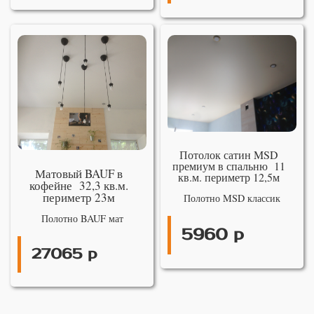
Потолок сатин MSD
премиум в спальню 11
Матовый BAUF в
кв.м. периметр 12,5м
кофейне 32,3 кв.м.
периметр 23м
Полотно MSD классик
Полотно BAUF мат
5960 р
27065 р